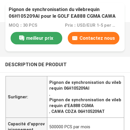
Pignon de synchronisation du vilebrequin
06H105209AI pour le GOLF EA888 CGMA CAWA
CDZA 06H105209AT d'AUDI VW Passat
MOQ：30 PCS
Prix：USD/EUR 1-5 per pcs
meilleur prix
Contactez nous
DESCRIPTION DE PRODUIT
Pignon de synchronisation du vileb
requin 06H105209AI
,
Surligner:
Pignon de synchronisation de vileb
requin d'EA888 CGMA
,
CAWA CDZA 06H105209AT
Capacité d'approv
500000 PCS par mois
isionnement