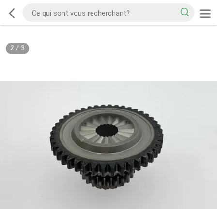
2
/
3