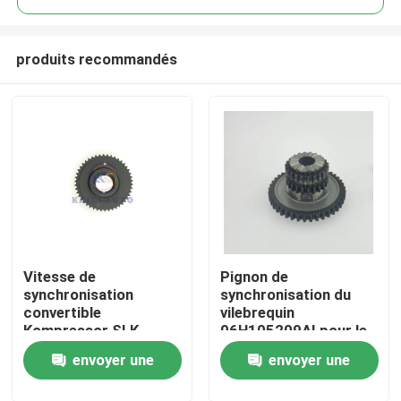
produits recommandés
Vitesse de
Pignon de
À la maison
synchronisation
synchronisation du
convertible
vilebrequin
Kompressor SLK
06H105209AI pour le
Produits
M271.921
GOLF EA888 CGMA
envoyer une
envoyer une
A2710521703 de
CAWA CDZA
vilebrequin du BENZ
06H105209AT d'AUDI
Vidéos
demande
demande