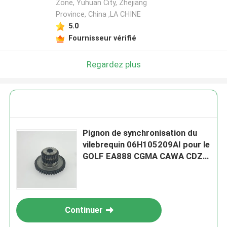
Zone, Yuhuan City, Zhejiang
Province, China ,LA CHINE
5.0
Fournisseur vérifié
Regardez plus
Pignon de synchronisation du
vilebrequin 06H105209AI pour le
GOLF EA888 CGMA CAWA CDZA
06H105209AT d'AUDI VW
Passat
Continuer