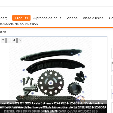
Aperçu
Produits
A propos de nous
Vidéos
Visite d'usine
Co
Demande de soumission
ation
2
3
4
5
aîne Kit For OPEL M9R782 M9R784 M9R630 M9R786 M9R788 8200343394
12L 8200918797 de synchronisation de la CDTI de VAUXHALL VIVARO 2,0