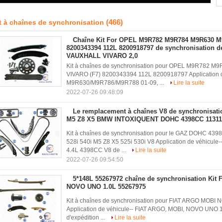
(466)
t à chaînes de synchronisation
Chaîne Kit For OPEL M9R782 M9R784 M9R630 
8200343394 112L 8200918797 de synchronisation d
VAUXHALL VIVARO 2,0
Kit à chaînes de synchronisation pour OPEL M9R78
VIVARO (F7) 8200343394 112L 8200918797 Application
M9R630/M9R786/M9R788 01-09, ...
Lire la suite
2022-07-26 09:48:09
Le remplacement à chaînes V8 de synchronisatio
M5 Z8 X5 BMW INTOXIQUENT DOHC 4398CC 11311
Kit à chaînes de synchronisation pour le GAZ DOHC 4
528i 540i M5 Z8 X5 525i 530i V8 Application de véhic
4.4L 4398CC V8 de ...
Lire la suite
2022-07-26 09:54:50
5*148L 55267972 chaîne de synchronisation Kit
NOVO UNO 1.0L 55267975
Kit à chaînes de synchronisation pour FIAT ARGO MOB
Application de véhicule-- FIAT ARGO, MOBI, NOVO UNO 
d'expédition ...
Lire la suite