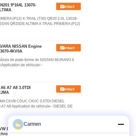
N201 9*164L 13070-
Contact
ALTIMA
PRIMERA (P12) X-TRAIL (T30) QR20 2.0L 13028-
 NISSAN QR20DE ALTIMA X-TRAIL PRIMERA (P12)
AVARA NISSAN Engine
Contact
13070-4KV0A
châssis de plate-forme de NISSAN MURANO II
pplication de véhicule--
A6 A7 A8 3.0TDI
Contact
 CJMA
A CJMA CKVB CDUC CKVC 3.0TDI DIESEL
 A8 Application de véhicule-- DIESEL DE
Carmen
e VW PHAETON à
Contact
hronisation d'AUDI