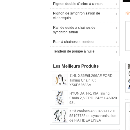
Pignon double d'arbre à cames
Ki
Pignon de synchronisation de
vilebrequin
Rail de guide à chaînes de
synchronisation
Bras à chaînes de tendeur
Tendeur de pompe à huile
Les Meilleurs Produits
114L XS6E6L266AE FORD
Timing Chain Kit
XS6E6268AA
HYUNDAI H-1 KIA Timing
Chain 2,5 CRDI 24351-4A020
98L
Kit à chaînes 46804589 120L
55197785 de synchronisation
de FIAT IDEA LINEA