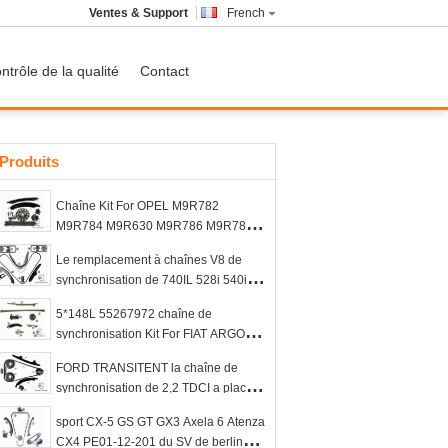
Ventes & Support
French
ntrôle de la qualité
Contact
Produits
Chaîne Kit For OPEL M9R782
M9R784 M9R630 M9R786 M9R788
8200343394 112L 8200918797 de
Le remplacement à chaînes V8 de
synchronisation de la CDTI de
synchronisation de 740IL 528i 540i
VAUXHALL VIVARO 2,0
M5 Z8 X5 BMW INTOXIQUENT DOHC
5*148L 55267972 chaîne de
4398CC 11311741746
synchronisation Kit For FIAT ARGO
MOBI NOVO UNO 1.0L 55267975
FORD TRANSITENT la chaîne de
synchronisation de 2,2 TDCI a placé
MK7 DIESEL MK8 DRF5 DRFF DRFG
sport CX-5 GS GT GX3 Axela 6 Atenza
CYF5 QVFA QVVFA 6C1Q6268BB
CX4 PE01-12-201 du SV de berline