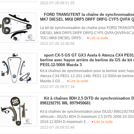
2022-07-26 09:51:35
FORD TRANSITENT la chaîne de synchronisation 
MK7 DIESEL MK8 DRF5 DRFF DRFG CYF5 QVFA 
Le kit de synchronisation de chaîne pour FORD TRANSI
DIESEL MK8 DRF5 DRFF DRFG CYF5 QVFA QVVFA 6C1Q6268
TDCi MK8 DIESEL DRF5...
Lire la suite
2022-07-26 10:30:58
sport CX-5 GS GT GX3 Axela 6 Atenza CX4 PE01
berline avec hayon arrière de berline de GS de kit
PE01-12-500A Mazda 3
Kit à chaînes de synchronisation pour la berline avec h
Atenza CX4 PE01-12-201 148L PE01-12-500A de berline 
Mazda 3 GS ...
Lire la suite
2022-07-26 09:57:18
Kit à chaînes 8DH 2,5 DiTD de synchronisation
8981192791 88L 8979450681
Kit à chaînes de synchronisation pour ISUZU 89811927
véhicule-- ISUZU 8DH D-maximum 2,5 DiTD 2006.10-20
2016.12 8DH D-maximum 3...
Lire la suite
2022-07-26 09:52:46