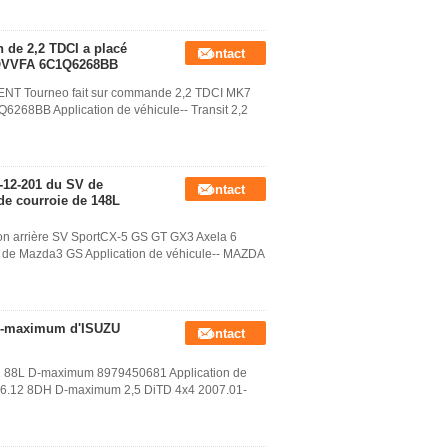
de 2,2 TDCI a placé
Contact
QVVFA 6C1Q6268BB
TENT Tourneo fait sur commande 2,2 TDCI MK7
BB Application de véhicule-- Transit 2,2
-12-201 du SV de
Contact
 de courroie de 148L
ayon arrière SV SportCX-5 GS GT GX3 Axela 6
de Mazda3 GS Application de véhicule-- MAZDA
 D-maximum d'ISUZU
Contact
91 88L D-maximum 8979450681 Application de
16.12 8DH D-maximum 2,5 DiTD 4x4 2007.01-