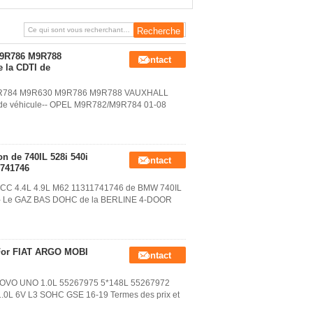
avec hayon arrière de berline de GS
de kit de courroie de 148L PE01-12-
500A Mazda 3
M9R786 M9R788
Contact
e la CDTI de
2 M9R784 M9R630 M9R786 M9R788 VAUXHALL
 de véhicule-- OPEL M9R782/M9R784 01-08
n de 740IL 528i 540i
Contact
741746
398CC 4.4L 4.9L M62 11311741746 de BMW 740IL
ule-- Le GAZ BAS DOHC de la BERLINE 4-DOOR
 For FIAT ARGO MOBI
Contact
I NOVO UNO 1.0L 55267975 5*148L 55267972
1.0L 6V L3 SOHC GSE 16-19 Termes des prix et