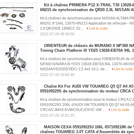
Kit à chaînes PRIMERA P12 X-TRAIL T30 13028-6
6N215 de synchronisation de QR20 2.0L NISSAN 
Kit à chaînes de synchronisation pour NISSAN ALTIMA 
6N201 9*164L 13070-6N215 Application de véhicule--
2,0 QR20DE 1998CC 02...
Lire la suite
2022-07-26 09:58:50
ORIENTEUR de châssis de MURANO II NP300 N
Timing Chain Platform III YD25 13028-EB70A 94L 
Kit à chaînes de synchronisation pour l'ORIENTEUR de 
NP300 NAVARA III YD25 13028-EB70A 94L 13070-4KV0A A
NISSANYD25DDTIDCi 2,5 4x4 10,1- de ...
Lire la suite
2022-07-26 10:04:46
Chaîne Kit For AUDI VW TOUAREG Q5 Q7 A4 A5 
059109229S de synchronisation du moteur CRCA
Kit à chaînes de synchronisation pour le moteur CRC
059109229S 206L d'AUDI VW TOUAREG Q5 Q7 A4 A5 A6 A7
CRCA/CJMA/CKVB/CDUC/CKVC VW ...
Lire la suite
2022-07-26 10:01:25
MAISON CEXA 059109229J 106L 057109218K d
chaînes TOUAREG 3.0T CATA d'Assemblée de sync