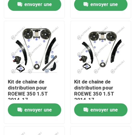
envoyer une
envoyer une
demande
demande
À propos de nous
Visite de l'usine
Contrôle de la qualité
Nous contacter
Kit de chaîne de
Kit de chaîne de
distribution pour
distribution pour
Nouvelles
ROEWE 350 1.5T
ROEWE 350 1.5T
2014-17
2014-17
envoyer une
envoyer une
Demandez un devis
demande
demande
Kit à chaînes de synchronisation