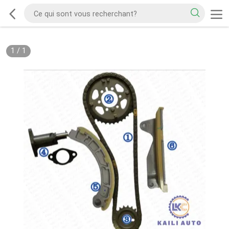
1
/
1