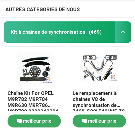
AUTRES CATÉGORIES DE NOUS
Kit à chaînes de synchronisation
(469)
Chaîne Kit For OPEL
Le remplacement à
M9R782 M9R784
chaînes V8 de
M9R630 M9R786
synchronisation de
M9R788 8200343394
740IL 528i 540i M5 Z8
112L 8200918797 de
X5 BMW INTOXIQUENT
meilleur prix
meilleur prix
synchronisation de la
DOHC 4398CC
CDTI de VAUXHALL
11311741746