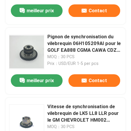
meilleur prix
Contact
Pignon de synchronisation du
vilebrequin 06H105209AI pour le
GOLF EA888 CGMA CAWA CDZA
06H105209AT d'AUDI VW
MOQ：30 PCS
Passat
Prix：USD/EUR 1-5 per pcs
meilleur prix
Contact
Vitesse de synchronisation de
vilebrequin de LK5 LL8 LLR pour
le GM CHEVROLET HM002
ISUZU SAAB 24100061
MOQ：30 PCS