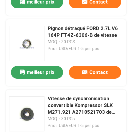
meilleur prix
Contact
Pignon détraqué FORD 2.7L V6
164P FT4Z-6306-B de vitesse
MOQ：30 PCS
Prix：USD/EUR 1-5 per pcs
meilleur prix
Contact
Vitesse de synchronisation
convertible Kompressor SLK
M271.921 A2710521703 de
vilebrequin du BENZ CLK
MOQ：30 PCs
Prix：USD/EUR 1-5 per pcs