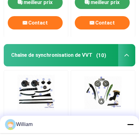
meilleur prix
meilleur prix
Contact
Contact
Chaîne de synchronisation de VVT
(10)
expédition
La salle à chaînes E de
F6TZ6268AA de Kit
rechange M271.921 de
William
For FORD F350 F250
synchronisation de
F150 de chaîne de
MERCEDES CLK de