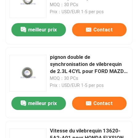
de moteur de 1300CC 1600CC
MOQ：30 PCs
Prix：USD/EUR 1-5 per pcs
À propos de nous
meilleur prix
Contact
Visite de l'usine
Contrôle de la qualité
pignon double de
synchronisation de vilebrequin
de 2.3L 4CYL pour FORD MAZDA
Nous contacter
3L8Z6306AA L305-11-316B
MOQ：30 PCs
Prix：USD/EUR 1-5 per pcs
Nouvelles
meilleur prix
Contact
Demandez un devis
Vitesse du vilebrequin 13620-
Kit à chaînes de synchronisation
5A2-A01 pour HONDA ELYSION