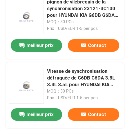
pignon de vilebrequin de la
synchronisation 23121-3C100
Pignon double d'arbre à cames
pour HYUNDAI KIA G6DB G6DA
3.8L 3.3L 3.5L
MOQ：30 PCs
Prix：USD/EUR 1-5 per pcs
Pignon de synchronisation de vilebrequin
meilleur prix
Contact
Rail de guide à chaînes de synchronisation
Bras à chaînes de tendeur
Vitesse de synchronisation
détraquée de G6DB G6DA 3.8L
3.3L 3.5L pour HYUNDAI KIA
Tendeur de pompe à huile
Veracruz Genesis Azera 21312-
MOQ：30 PCs
3C100
Prix：USD/EUR 1-5 per pcs
meilleur prix
Contact