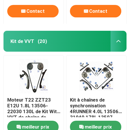
Contact
Contact
Kit de VVT
(20)
Moteur T22 ZZT23
Kit à chaînes de
E12U 1.8L 13506-
synchronisation
22030 130L de Kit With
4RUNNER 4.0L 13506-
VVT de chaîne de
31040 178L 13507-
synchronisation de
31020 46L du croiseur
meilleur prix
meilleur prix
Toyota Celica Corolla
VVT des FJ de toundra