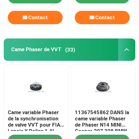
de TOYOTA
Contact
Contact
Came Phaser de VVT
(33)
Came variable Phaser
11367545862 DANS la
de la synchronisation
came variable Phaser
de valve VVT pour FIAT
de Phaser N14 MINI
Lancia Y Psilon 1.4L
Cooper 207 308 BMW
55213710
d'arbre à cames