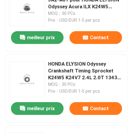
Odyssey Acura ILX K24W5
K24V7 2.4L 2.0T
MOQ：30 PCs
Kit de synchronisation de moteur
Prix：USD/EUR 1-5 per pcs
Kit de VVT
meilleur prix
Contact
Came Phaser de VVT
HONDA ELYSION Odyssey
Crankshaft Timing Sprocket
Chaîne de synchronisation de VVT
K24W5 K24V7 2.4L 2.0T 13432-
5A2-A00
MOQ：30 PCs
Courroie variable
Prix：USD/EUR 1-5 per pcs
meilleur prix
Contact
Chaîne de synchronisation de moteur
Tendeur à chaînes de synchronisation