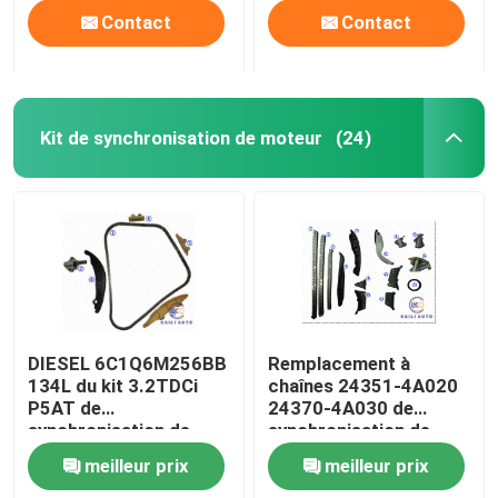
VIVARO 2,0
Contact
Contact
Kit de synchronisation de moteur
(24)
DIESEL 6C1Q6M256BB
Remplacement à
134L du kit 3.2TDCi
chaînes 24351-4A020
P5AT de
24370-4A030 de
synchronisation de
synchronisation de
moteur de collecte de
HYUNDAI Kia SORENTO
meilleur prix
meilleur prix
GARDE FORESTIÈRE
2,5 Crdi
de FORD