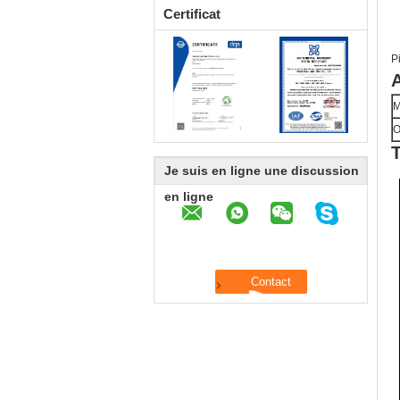
Certificat
P
A
O
T
Je suis en ligne une discussion
en ligne