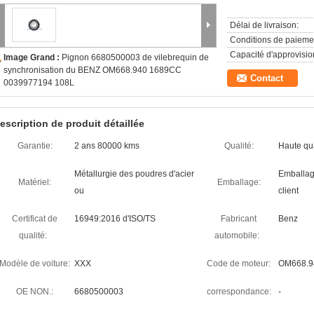
Délai de livraison:
Conditions de paieme
Capacité d'approvisi
Image Grand :
Pignon 6680500003 de vilebrequin de
synchronisation du BENZ OM668.940 1689CC
Contact
0039977194 108L
escription de produit détaillée
Garantie:
2 ans 80000 kms
Qualité:
Haute qua
Métallurgie des poudres d'acier
Emballag
Matériel:
Emballage:
ou
client
Certificat de
16949:2016 d'ISO/TS
Fabricant
Benz
qualité:
automobile:
Modèle de voiture:
XXX
Code de moteur:
OM668.9
OE NON.:
6680500003
correspondance:
-