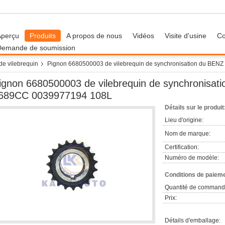
Aperçu
Produits
A propos de nous
Vidéos
Visite d'usine
Co
Demande de soumission
de vilebrequin
Pignon 6680500003 de vilebrequin de synchronisation du BE
ignon 6680500003 de vilebrequin de synchronisa
689CC 0039977194 108L
Détails sur le produit
Lieu d'origine:
Nom de marque:
Certification:
Numéro de modèle:
Conditions de paieme
Quantité de command
Prix:
Détails d'emballage: