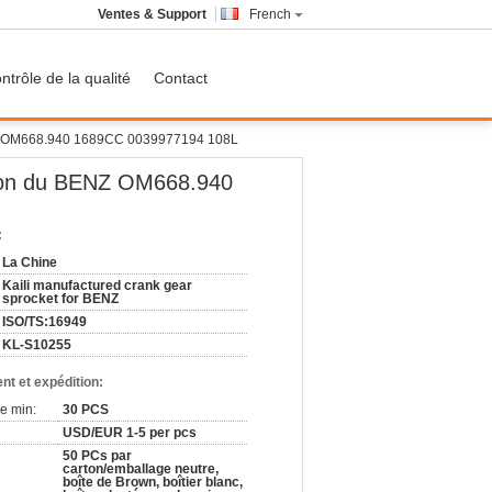
Ventes & Support
French
ntrôle de la qualité
Contact
NZ OM668.940 1689CC 0039977194 108L
tion du BENZ OM668.940
:
La Chine
Kaili manufactured crank gear
sprocket for BENZ
ISO/TS:16949
KL-S10255
nt et expédition:
e min:
30 PCS
USD/EUR 1-5 per pcs
50 PCs par
carton/emballage neutre,
boîte de Brown, boîtier blanc,