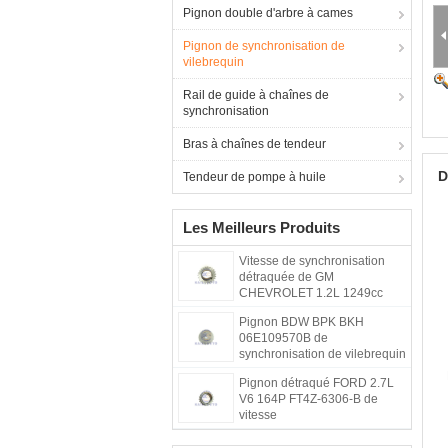
Pignon double d'arbre à cames
Pignon de synchronisation de
vilebrequin
Rail de guide à chaînes de
synchronisation
Bras à chaînes de tendeur
D
Tendeur de pompe à huile
Les Meilleurs Produits
Vitesse de synchronisation
détraquée de GM
CHEVROLET 1.2L 1249cc
96985290
Pignon BDW BPK BKH
06E109570B de
synchronisation de vilebrequin
de VW d'AUDI
Pignon détraqué FORD 2.7L
V6 164P FT4Z-6306-B de
vitesse