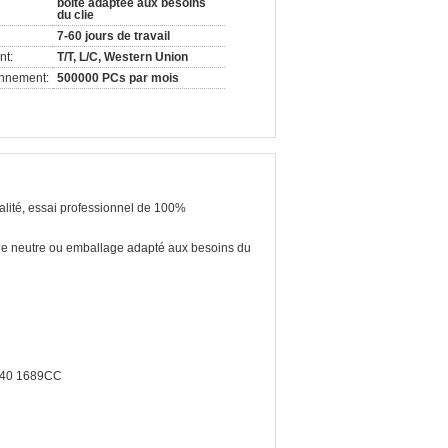
boîte adaptée aux besoins
du clie
7-60 jours de travail
nt:
T/T, L/C, Western Union
onnement:
500000 PCs par mois
lité, essai professionnel de 100%
e neutre ou emballage adapté aux besoins du
40 1689CC