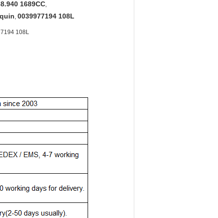
68.940 1689CC
,
equin
0039977194 108L
,
77194 108L