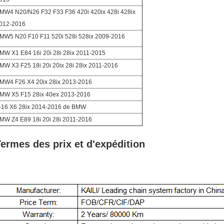
MW4 N20/N26 F32 F33 F36 420i 420ix 428i 428ix
012-2016
MW5 N20 F10 F11 520i 528i 528ix 2009-2016
MW X1 E84 16i 20i 28i 28ix 2011-2015
MW X3 F25 18i 20i 20ix 28i 28ix 2011-2016
MW4 F26 X4 20ix 28ix 2013-2016
MW X5 F15 28ix 40ex 2013-2016
-16 X6 28ix 2014-2016 de BMW
MW Z4 E89 18i 20i 28i 2011-2016
ermes des prix et d'expédition