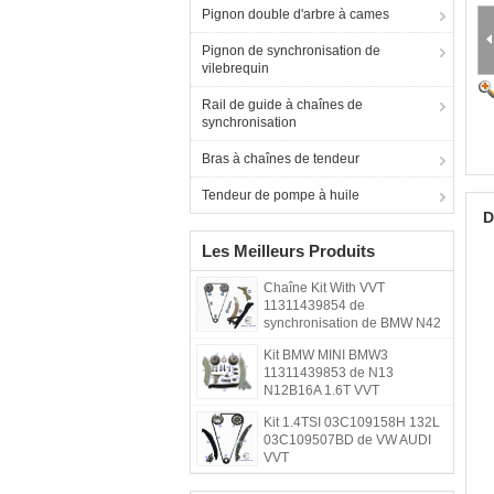
Pignon double d'arbre à cames
Pignon de synchronisation de
vilebrequin
Rail de guide à chaînes de
synchronisation
Bras à chaînes de tendeur
Tendeur de pompe à huile
D
Les Meilleurs Produits
Chaîne Kit With VVT
11311439854 de
synchronisation de BMW N42
N46
Kit BMW MINI BMW3
11311439853 de N13
N12B16A 1.6T VVT
Kit 1.4TSI 03C109158H 132L
03C109507BD de VW AUDI
VVT