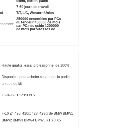
client, carton, palett
7-60 jours de travail
nt:
T/T, L/C, Western Union
250000 ensembles par PCs
du tendeur 450000 de mois
onnement:
par PCs du guide 1200000
de mois par vitesses de
Haute qualité, essai professionnel de 100%
Disponible pour acheter seulement la partie
unique du kit
16949:2016 d'ISO/TS
F-16 Z4 420i 420ix 428i 428ix de BMW BMW1
BMW2 BMW3 BMW4 BMW5 X1 X3 X5