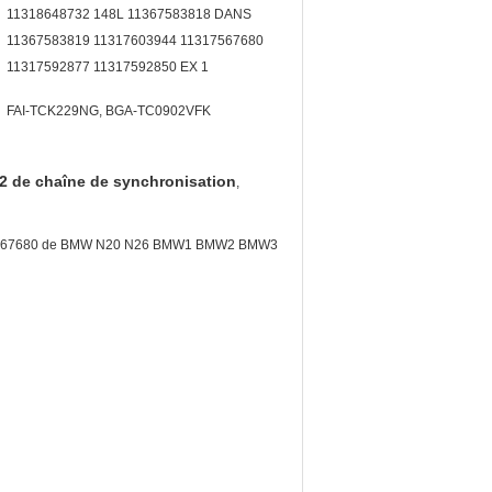
11318648732 148L 11367583818 DANS
11367583819 11317603944 11317567680
11317592877 11317592850 EX 1
FAI-TCK229NG, BGA-TC0902VFK
 de chaîne de synchronisation
,
11317567680 de BMW N20 N26 BMW1 BMW2 BMW3