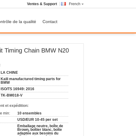
Ventes & Support
French
ntrôle de la qualité
Contact
it Timing Chain BMW N20
:
LA CHINE
Kaili manufactured timing parts for
BMW
ISO/TS 16949: 2016
TK-BM018-V
nt et expédition:
e min:
10 ensembles
USD/EUR 10-45 per set
Emballage neutre, boîte de
Brown, boîtier blanc, boîte
adaptée aux besoins du