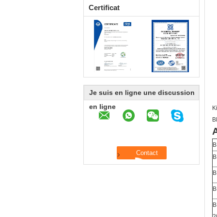
Certificat
Je suis en ligne une discussion
en ligne
K
B
A
B
B
B
B
B
2