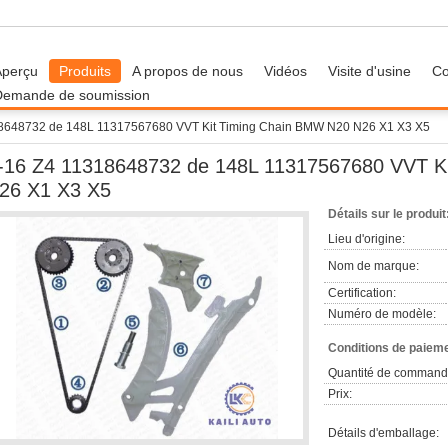
Aperçu
Produits
A propos de nous
Vidéos
Visite d'usine
Co
Demande de soumission
8648732 de 148L 11317567680 VVT Kit Timing Chain BMW N20 N26 X1 X3 X5
-16 Z4 11318648732 de 148L 11317567680 VVT K
26 X1 X3 X5
Détails sur le produit
Lieu d'origine:
Nom de marque:
Certification:
Numéro de modèle:
Conditions de paieme
Quantité de command
Prix:
Détails d'emballage: