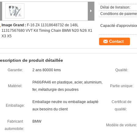
Délai de livraison:
Conditions de paieme
Image Grand :
F-16 Z4 11318648732 de 148L
Capacité d'approvisi
11317567680 VVT Kit Timing Chain BMW N20 N26 X1
X3 X5
Contact
escription de produit détaillée
Garantie:
2 ans 80000 kms
Qualité:
PA66/PA46 en plastique, acier, aluminium,
Matériel:
Partie unique:
fer, métallurgie des poudres
Emballage neutre ou emballage adapté
Certificat de
Emballage:
aux besoins du client
qualité:
Fabricant
BMW
Modèle de voiture:
automobile: