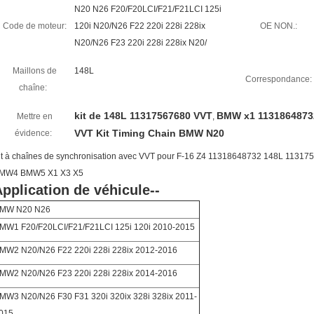
N20 N26 F20/F20LCI/F21/F21LCI 125i
Code de moteur:
120i N20/N26 F22 220i 228i 228ix
OE NON.:
N20/N26 F23 220i 228i 228ix N20/
Maillons de
148L
Correspondance:
chaîne:
kit de 148L 11317567680 VVT
BMW x1 11318648732
Mettre en
,
VVT Kit Timing Chain BMW N20
évidence:
it à chaînes de synchronisation avec VVT pour F-16 Z4 11318648732 148L 
MW4 BMW5 X1 X3 X5
pplication de véhicule--
MW N20 N26
MW1 F20/F20LCI/F21/F21LCI 125i 120i 2010-2015
MW2 N20/N26 F22 220i 228i 228ix 2012-2016
MW2 N20/N26 F23 220i 228i 228ix 2014-2016
MW3 N20/N26 F30 F31 320i 320ix 328i 328ix 2011-
015