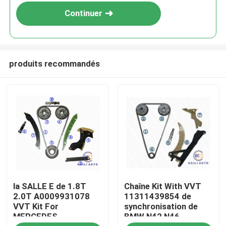
Continuer
produits recommandés
À la maison
la SALLE E de 1.8T
Chaîne Kit With VVT
Produits
2.0T A0009931078
11311439854 de
VVT Kit For
synchronisation de
MERCEDES
BMW N42 N46
Vidéos