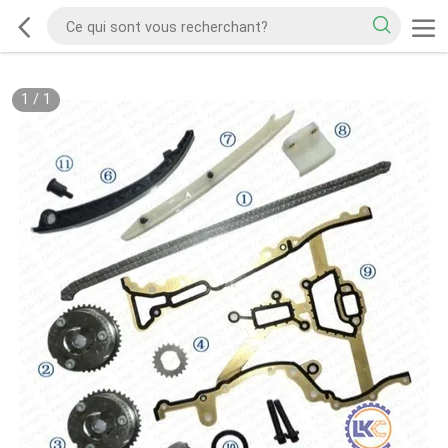
1
/
1