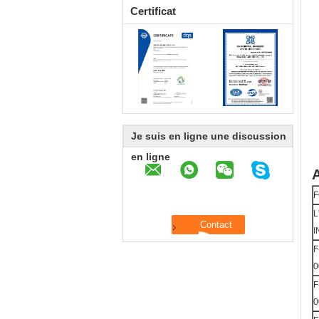
Certificat
Je suis en ligne une discussion
en ligne
A
L
I
F
0
F
0