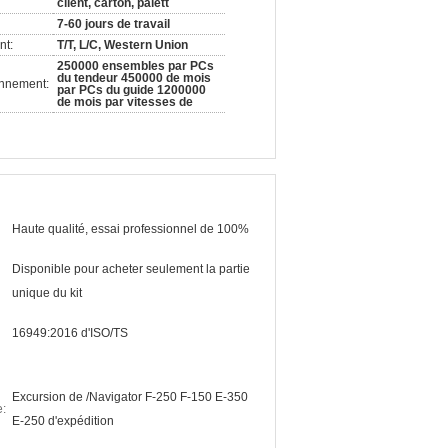
client, carton, palett
7-60 jours de travail
nt:
T/T, L/C, Western Union
250000 ensembles par PCs
du tendeur 450000 de mois
onnement:
par PCs du guide 1200000
de mois par vitesses de
Haute qualité, essai professionnel de 100%
Disponible pour acheter seulement la partie
unique du kit
16949:2016 d'ISO/TS
Excursion de /Navigator F-250 F-150 E-350
e:
E-250 d'expédition