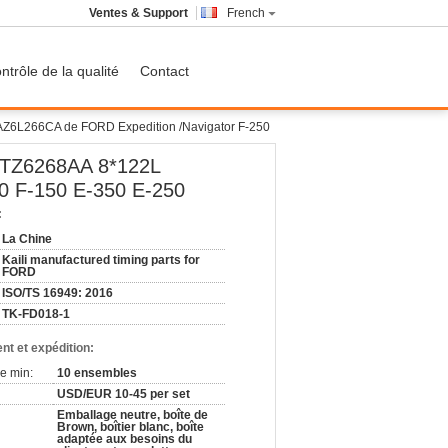
Ventes & Support
French
ntrôle de la qualité
Contact
F6AZ6L266CA de FORD Expedition /Navigator F-250
 F6TZ6268AA 8*122L
0 F-150 E-350 E-250
:
La Chine
Kaili manufactured timing parts for
FORD
ISO/TS 16949: 2016
TK-FD018-1
nt et expédition:
e min:
10 ensembles
USD/EUR 10-45 per set
Emballage neutre, boîte de
Brown, boîtier blanc, boîte
adaptée aux besoins du