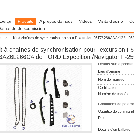
Aperçu
Produits
A propos de nous
Vidéos
Visite d'usine
Co
Demande de soumission
ation
Kit à chaînes de synchronisation pour l'excursion F6TZ6268AA 8*122L 
it à chaînes de synchronisation pour l'excursion
6AZ6L266CA de FORD Expedition /Navigator F-25
Détails sur le produit
Lieu d'origine:
Nom de marque:
Certification:
Numéro de modèle:
Conditions de paieme
Quantité de command
Prix:
Détails d'emballage: