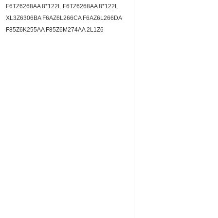
F6TZ6268AA 8*122L F6TZ6268AA 8*122L
XL3Z6306BA F6AZ6L266CA F6AZ6L266DA
F85Z6K255AA F85Z6M274AA 2L1Z6