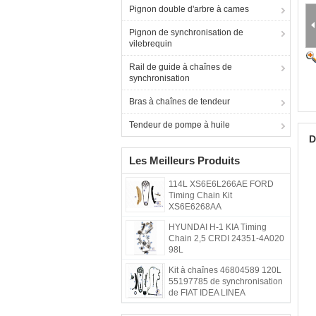
Pignon double d'arbre à cames
Pignon de synchronisation de
vilebrequin
Rail de guide à chaînes de
synchronisation
Bras à chaînes de tendeur
Tendeur de pompe à huile
D
Les Meilleurs Produits
114L XS6E6L266AE FORD
Timing Chain Kit
XS6E6268AA
HYUNDAI H-1 KIA Timing
Chain 2,5 CRDI 24351-4A020
98L
Kit à chaînes 46804589 120L
55197785 de synchronisation
de FIAT IDEA LINEA