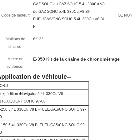
GAZ SOHC du GAZ SOHC 5.4L 330Cu.V8
du GAZ SOHC 5.4L 330Cu.V8 BI-
Code de moteur:
OE NON.:
FUEL/GAS/CNG SOHC 5.4L 330Cu.V8 BI-
F
Maillons de
8*122L
chaîne:
E-350 Kit de la chaîne de chronométrage
Mettre en
évidence:
pplication de véhicule--
FORD
'expédition /Navigator 5.4L 330Cu.V8
NTOXIQUENT SOHC 97-00
-250 5.4L 330Cu.V8 BI-FUEL/GAS/CNG SOHC 99-
0
-150 5.4L 330Cu.V8 BI-FUEL/GAS/CNG SOHC 99-
0