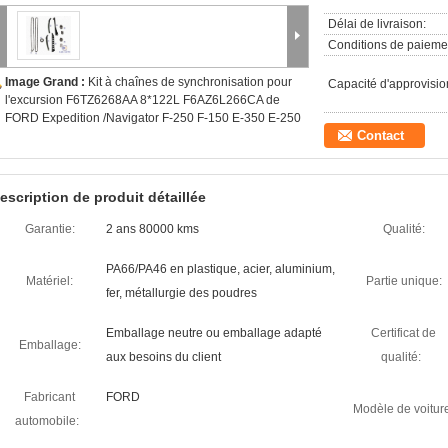
Délai de livraison:
Conditions de paieme
Image Grand :
Kit à chaînes de synchronisation pour
Capacité d'approvisi
l'excursion F6TZ6268AA 8*122L F6AZ6L266CA de
FORD Expedition /Navigator F-250 F-150 E-350 E-250
Contact
escription de produit détaillée
Garantie:
2 ans 80000 kms
Qualité:
PA66/PA46 en plastique, acier, aluminium,
Matériel:
Partie unique:
fer, métallurgie des poudres
Emballage neutre ou emballage adapté
Certificat de
Emballage:
aux besoins du client
qualité:
Fabricant
FORD
Modèle de voitur
automobile: