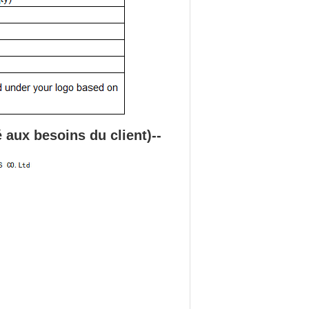
é aux besoins du client
)
--