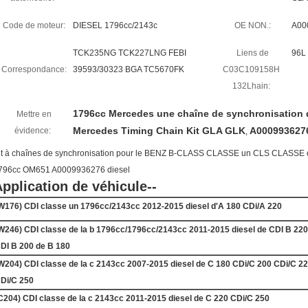
Code de moteur:
DIESEL 1796cc/2143c
OE NON.:
A00
TCK235NG TCK227LNG FEBI
Liens de
96L
Correspondance:
39593/30323 BGA TC5670FK
C03C109158H
132Lhain:
1796cc Mercedes une chaîne de synchronisation 
Mettre en
Mercedes Timing Chain Kit GLA GLK
A0009936276
évidence:
,
it à chaînes de synchronisation pour le BENZ B-CLASS CLASSE un CLS CLASS
796cc OM651 A0009936276 diesel
pplication de véhicule--
W176) CDI classe un 1796cc/2143cc 2012-2015 diesel d'A 180 CDi/A 220
W246) CDI classe de la b 1796cc/1796cc/2143cc 2011-2015 diesel de CDI B 220
DI B 200 de B 180
W204) CDI classe de la c 2143cc 2007-2015 diesel de C 180 CDi/C 200 CDi/C 2
Di/C 250
C204) CDI classe de la c 2143cc 2011-2015 diesel de C 220 CDi/C 250