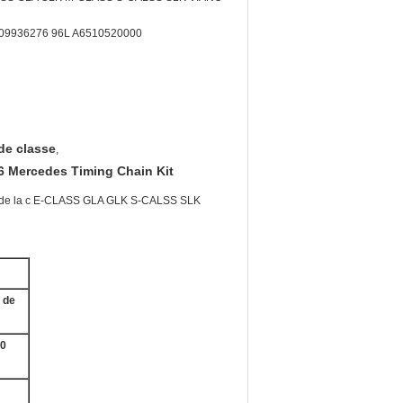
09936276 96L A6510520000
de classe
,
 Mercedes Timing Chain Kit
E de la c E-CLASS GLA GLK S-CALSS SLK
 de
20