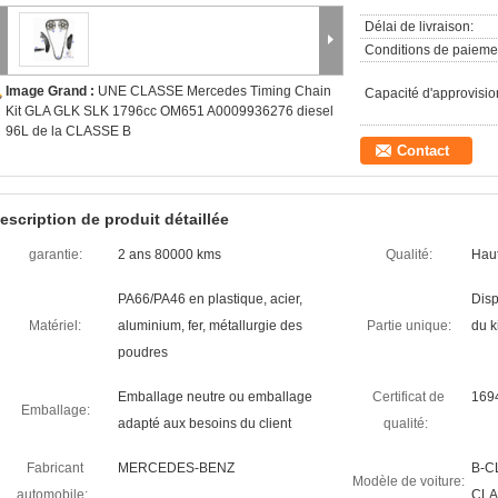
Délai de livraison:
Conditions de paieme
Image Grand :
UNE CLASSE Mercedes Timing Chain
Capacité d'approvisi
Kit GLA GLK SLK 1796cc OM651 A0009936276 diesel
96L de la CLASSE B
Contact
escription de produit détaillée
garantie:
2 ans 80000 kms
Qualité:
Haut
PA66/PA46 en plastique, acier,
Disp
Matériel:
aluminium, fer, métallurgie des
Partie unique:
du k
poudres
Emballage neutre ou emballage
Certificat de
169
Emballage:
adapté aux besoins du client
qualité:
Fabricant
MERCEDES-BENZ
B-C
Modèle de voiture:
automobile:
CLA