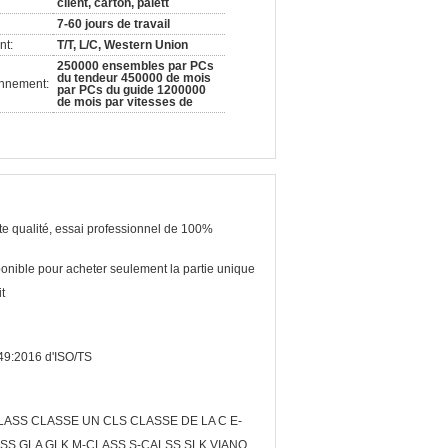
client, carton, palett
7-60 jours de travail
nt:
T/T, L/C, Western Union
250000 ensembles par PCs
du tendeur 450000 de mois
onnement:
par PCs du guide 1200000
de mois par vitesses de
e qualité, essai professionnel de 100%
onible pour acheter seulement la partie unique
it
49:2016 d'ISO/TS
LASS CLASSE UN CLS CLASSE DE LA C E-
SS GLA GLK M-CLASS S-CALSS SLK VIANO