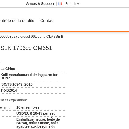
Ventes & Support
French
ntrôle de la qualité
Contact
009936276 diesel 96L de la CLASSE B
K SLK 1796cc OM651
:
La Chine
Kaili manufactured timing parts for
BENZ
ISO/TS 16949: 2016
TK-BZ014
nt et expédition:
e min:
10 ensembles
USD/EUR 10-45 per set
Emballage neutre, boîte de
Brown, boîtier blanc, boîte
adaptée aux besoins du