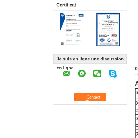
Certificat
Je suis en ligne une discussion
en ligne
K
1
A
(
(
C
(
C
(