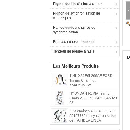
Pignon double d'arbre à cames
Pignon de synchronisation de
vilebrequin
Rail de guide à chaînes de
synchronisation
Bras à chaînes de tendeur
Tendeur de pompe à huile
D
Les Meilleurs Produits
114L XS6E6L266AE FORD
Timing Chain Kit
XS6E6268AA
HYUNDAI H-1 KIA Timing
Chain 2,5 CRDI 24351-4A020
98L
Kit à chaînes 46804589 120L
55197785 de synchronisation
de FIAT IDEA LINEA