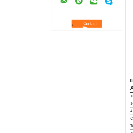
K
A
T
1
4
C
T