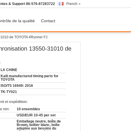
ntes & Support
86-576-87283722
French
ntrôle de la qualité
Contact
-31010 de TOYOTA 4Runner FJ
hronisation 13550-31010 de
:
LA CHINE
Kaili manufactured timing parts for
TOYOTA
ISO/TS 16949: 2016
TK-TY021
nt et expédition:
e min:
10 ensembles
USD/EUR 10-45 per set
Emballage neutre, boîte de
Brown, boîtier blanc, boîte
adaptée aux besoins du