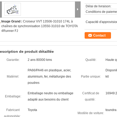
Délai de livraison:
Conditions de paieme
Image Grand :
Croiseur VVT 13506-31010 174L à
Capacité d'approvisi
chaînes de synchronisation 13550-31010 de TOYOTA
4Runner FJ
Contact
escription de produit détaillée
Garantie:
2 ans 80000 kms
Qualité:
Haute q
PA66/PA46 en plastique, acier,
Disponi
Matériel:
aluminium, fer, métallurgie des
Partie unique:
kit
poudres
Emballage neutre ou emballage
Certificat de
16949:2
Emballage:
adapté aux besoins du client
qualité:
Fabricant
Toyota
toundra
Modèle de voiture:
automobile: