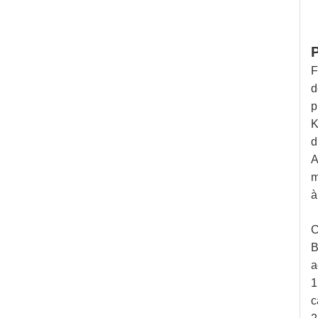
P
F
d
p
K
d
A
m
à
C
B
a
1
c