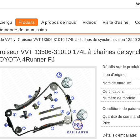
Ve
Aperçu
Produits
A propos de nous
Vidéos
Visite d'usine
Co
Demande de soumission
 de VVT
Croiseur VVT 13506-31010 174L à chaînes de synchronisation 13550
roiseur VVT 13506-31010 174L à chaînes de sync
OYOTA 4Runner FJ
Détails sur le produit
Lieu d'origine:
Nom de marque:
Certification:
Numéro de modèle:
Conditions de paieme
Quantité de command
Prix:
Détails d'emballage: