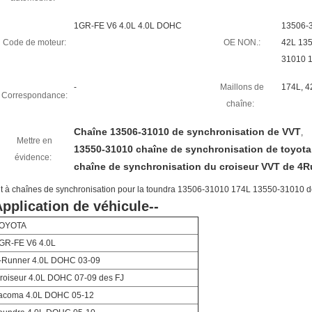
1GR-FE V6 4.0L 4.0L DOHC
13506-
Code de moteur:
OE NON.:
42L 13
31010 
-
Maillons de
174L, 4
Correspondance:
chaîne:
Chaîne 13506-31010 de synchronisation de VVT
,
Mettre en
13550-31010 chaîne de synchronisation de toyota
évidence:
chaîne de synchronisation du croiseur VVT de 4R
it à chaînes de synchronisation pour la toundra 13506-31010 174L 13550-31010
pplication de véhicule--
OYOTA
GR-FE V6 4.0L
-Runner 4.0L DOHC 03-09
roiseur 4.0L DOHC 07-09 des FJ
acoma 4.0L DOHC 05-12