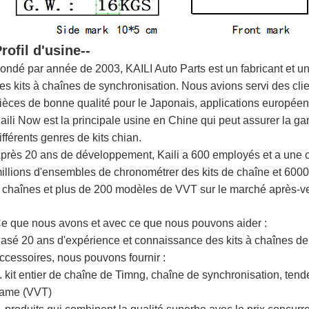
rofil d'usine--
ondé par année de 2003, KAILI Auto Parts est un fabricant et u
es kits à chaînes de synchronisation. Nous avions servi des cli
ièces de bonne qualité pour le Japonais, applications européen
aili Now est la principale usine en Chine qui peut assurer la g
ifférents genres de kits chian.
près 20 ans de développement, Kaili a 600 employés et a une c
illions d'ensembles de chronométrer des kits de chaîne et 60000
 chaînes et plus de 200 modèles de VVT sur le marché après-v
e que nous avons et avec ce que nous pouvons aider :
asé 20 ans d'expérience et connaissance des kits à chaînes de
ccessoires, nous pouvons fournir :
. kit entier de chaîne de Timng, chaîne de synchronisation, tend
ame (VVT)