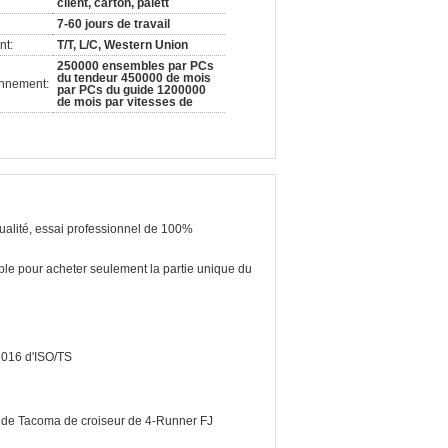
client, carton, palett
7-60 jours de travail
nt:
T/T, L/C, Western Union
250000 ensembles par PCs
du tendeur 450000 de mois
onnement:
par PCs du guide 1200000
de mois par vitesses de
ualité, essai professionnel de 100%
ble pour acheter seulement la partie unique du
016 d'ISO/TS
 de Tacoma de croiseur de 4-Runner FJ