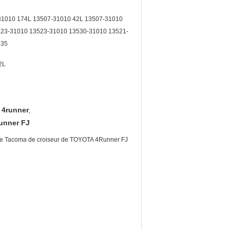
31010 174L 13507-31010 42L 13507-31010
523-31010 13523-31010 13530-31010 13521-
135
2L
 4runner
,
unner FJ
 de Tacoma de croiseur de TOYOTA 4Runner FJ