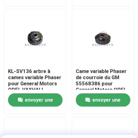
demande
demande
À propos de nous
Visite de l'usine
Contrôle de la qualité
KL-SV136 arbre à
Came variable Phaser
Nous contacter
cames variable Phaser
de courroie du GM
pour General Motors
55568386 pour
OPEL VAXHALL
General Motors OPEL
Nouvelles
CRUZE 55567048
VAXHALL
envoyer une
envoyer une
demande
demande
Demandez un devis
Kit à chaînes de synchronisation