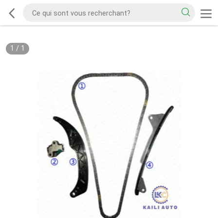
1
/
1