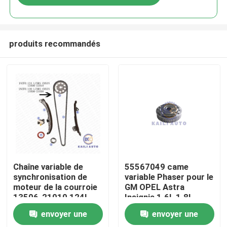
produits recommandés
À la maison
Chaîne variable de
55567049 came
synchronisation de
variable Phaser pour le
moteur de la courroie
GM OPEL Astra
Produits
13506-21010 124L
Insignia 1.6L 1.8L
13540-21010 de
envoyer une
envoyer une
TOYOTA COROLLA
Vidéos