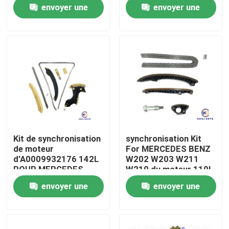
ROVER/JAGUAR
BENZ M112/M113
envoyer une
envoyer une
demande
demande
À propos de nous
Visite de l'usine
Contrôle de la qualité
Nous contacter
Kit de synchronisation
synchronisation Kit
de moteur
For MERCEDES BENZ
Nouvelles
d'A0009932176 142L
W202 W203 W211
POUR MERCEDES
W210 du moteur 110L
BENZ CLK classe de la
0039977594
envoyer une
envoyer une
e M271.921
Demandez un devis
demande
demande
Kit à chaînes de synchronisation