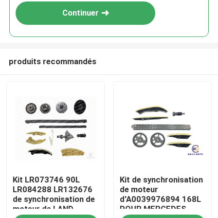
Continuer
produits recommandés
À la maison
Kit LR073746 90L
Kit de synchronisation
Produits
LR084288 LR132676
de moteur
de synchronisation de
d'A0039976894 168L
moteur de LAND
POUR MERCEDES
Vidéos