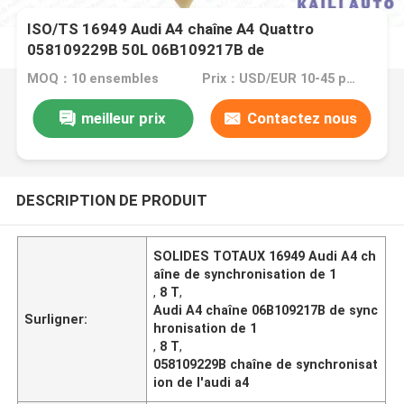
ISO/TS 16949 Audi A4 chaîne A4 Quattro
058109229B 50L 06B109217B de
synchronisation de 1,8 T
MOQ：10 ensembles
Prix：USD/EUR 10-45 per set
meilleur prix
Contactez nous
DESCRIPTION DE PRODUIT
SOLIDES TOTAUX 16949 Audi A4 ch
aîne de synchronisation de 1
,
8 T
,
Audi A4 chaîne 06B109217B de sync
Surligner:
hronisation de 1
,
8 T
,
058109229B chaîne de synchronisat
ion de l'audi a4