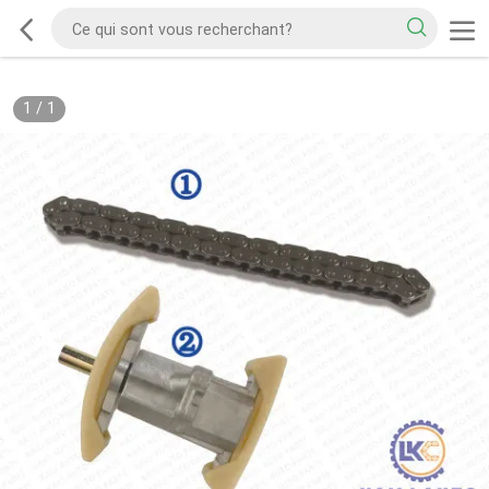
1
/
1