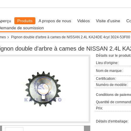
Aperçu
Produits
A propos de nous
Vidéos
Visite d'usine
Co
Demande de soumission
ames
Pignon double d'arbre à cames de NISSAN 2.4L KA24DE 4cyl 3024-53F00
ignon double d'arbre à cames de NISSAN 2.4L K
Détails sur le produit
Lieu d'origine:
Nom de marque:
Certification:
Numéro de modèle:
Conditions de paieme
Quantité de command
Prix:
Détails d'emballage: