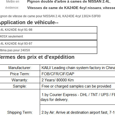
Pignon double d'arbre à cames de NISSAN 2.4L
Mettre en
,
Vitesses de came de KA24DE 4cyl nissans
vitess
évidence:
,
ignon de vitesse de came pour NISSAN 2.4L KA24DE 4cyl 13024-53F00
pplication de véhicule--
.4L KA24DE 4cyl 91-98
40SX seulement
.4L KA24DE 4cyl 93-97
ltima pas pour 240SX
ermes des prix et d'expédition