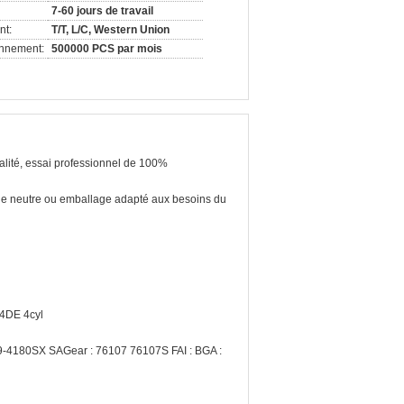
7-60 jours de travail
nt:
T/T, L/C, Western Union
onnement:
500000 PCS par mois
lité, essai professionnel de 100%
e neutre ou emballage adapté aux besoins du
4DE 4cyl
 9-4180SX SAGear : 76107 76107S FAI : BGA :