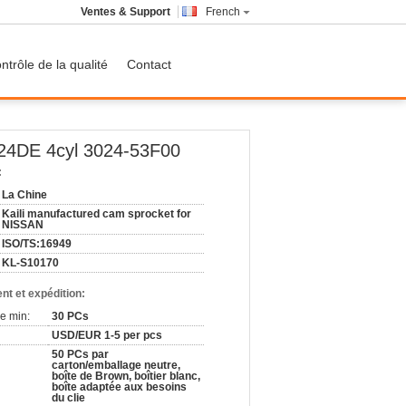
Ventes & Support
French
ntrôle de la qualité
Contact
A24DE 4cyl 3024-53F00
:
La Chine
Kaili manufactured cam sprocket for
NISSAN
ISO/TS:16949
KL-S10170
nt et expédition:
e min:
30 PCs
USD/EUR 1-5 per pcs
50 PCs par
carton/emballage neutre,
boîte de Brown, boîtier blanc,
boîte adaptée aux besoins
du clie