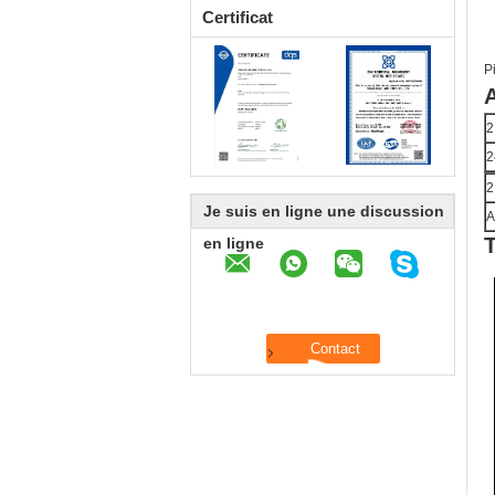
Certificat
P
A
2
2
2
Je suis en ligne une discussion
A
T
en ligne