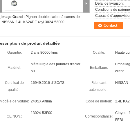
Délai de livraison:
Conditions de paieme
Capacité d'approvisi
Image Grand :
Pignon double d'arbre à cames de
NISSAN 2.4L KA24DE 4cyl 3024-53F00
Contact
escription de produit détaillée
Garantie:
2 ans 80000 kms
Qualité:
Haute qua
Métallurgie des poudres d'acier
Emballag
Matériel:
Emballage:
ou
client
Certificat de
16949:2016 d'ISO/TS
Fabricant
NISSAN
qualité:
automobile:
Modèle de voiture:
240SX Altima
Code de moteur:
2.4L KA2
13024-53F00
Cloyes :
OE NON.:
Correspondance:
FEBI :