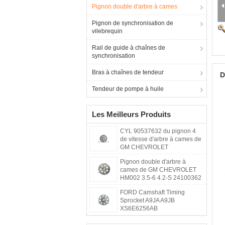
Pignon double d'arbre à cames
Pignon de synchronisation de
vilebrequin
Rail de guide à chaînes de
synchronisation
Bras à chaînes de tendeur
D
Tendeur de pompe à huile
Les Meilleurs Produits
CYL 90537632 du pignon 4
de vitesse d'arbre à cames de
GM CHEVROLET
Pignon double d'arbre à
cames de GM CHEVROLET
HM002 3.5-6 4.2-S 24100362
FORD Camshaft Timing
Sprocket A9JA A9JB
XS6E6256AB