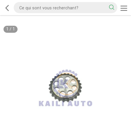
1
/
1