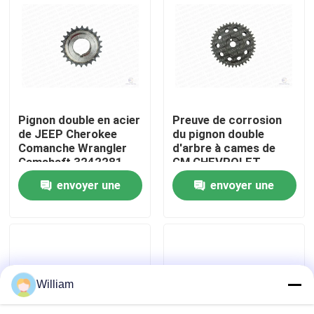
À propos de nous
Visite de l'usine
Pignon double en acier
Preuve de corrosion
Contrôle de la qualité
de JEEP Cherokee
du pignon double
Comanche Wrangler
d'arbre à cames de
Camshaft 3242281
GM CHEVROLET
Nous contacter
BUICK Cadillac
envoyer une
envoyer une
10083170
demande
demande
Nouvelles
Demandez un devis
William
Kit à chaînes de synchronisation