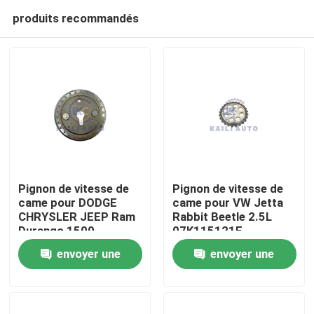
produits recommandés
Pignon de vitesse de
Pignon de vitesse de
came pour DODGE
came pour VW Jetta
CHRYSLER JEEP Ram
Rabbit Beetle 2.5L
À la maison
Durango 1500
07K115121E
CHRYSLER Aspen
envoyer une
envoyer une
JEEP Grand Cherokee
Produits
V8GAS SOHC 4.7L
demande
demande
53021965AA
Vidéos