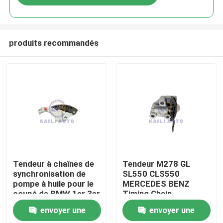
produits recommandés
À la maison
Tendeur à chaînes de
Tendeur M278 GL
synchronisation de
SL550 CLS550
pompe à huile pour le
MERCEDES BENZ
Produits
coupé de BMW 1er 3er
Timing Chain
voyageant
Tensioner de la pompe
envoyer une
envoyer une
11417505842
à huile A2780500611
Vidéos