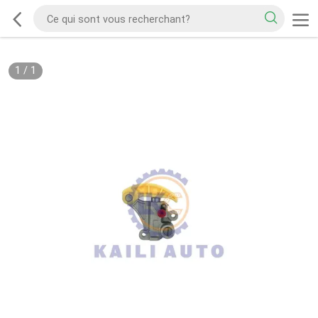
1
/
1