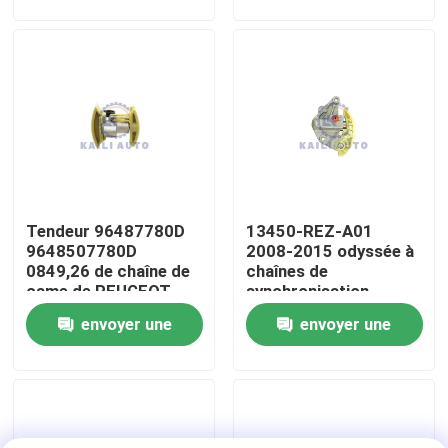
demande
demande
À propos de nous
Visite de l'usine
Contrôle de la qualité
Tendeur 96487780D
13450-REZ-A01
Nous contacter
9648507780D
2008-2015 odyssée à
0849,26 de chaîne de
chaînes de
came de PEUGEOT
synchronisation
Nouvelles
CITROEN DV6ATED4
ACURA de l'Accord
envoyer une
envoyer une
1,6 Hdi
K24Z3 K24Z2
Crosstour du tendeur
demande
demande
HOND
Demandez un devis
Kit à chaînes de synchronisation