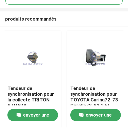
produits recommandés
Tendeur de
Tendeur de
À la maison
synchronisation pour
synchronisation pour
la collecte TRITON
TOYOTA Carina72-73
STRADA
Corolla72-82 1.6L
Produits
(G.EXP/MMTH)
1.8L 13540-25010
envoyer une
envoyer une
PAJERO 4N15 2.4L
diesel 6000605100
Vidéos
demande
demande