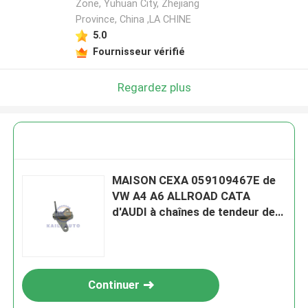
Zone, Yuhuan City, Zhejiang
Province, China ,LA CHINE
5.0
Fournisseur vérifié
Regardez plus
MAISON CEXA 059109467E de
VW A4 A6 ALLROAD CATA
d'AUDI à chaînes de tendeur de
synchronisation d'A8 Quattro Q7
S4
Continuer