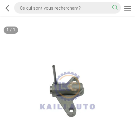
1
/
1