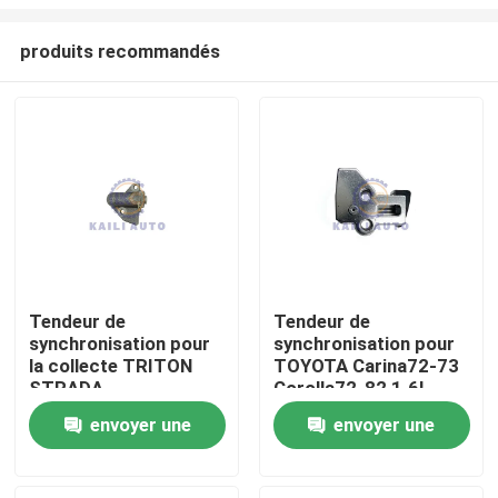
produits recommandés
Tendeur de
Tendeur de
synchronisation pour
synchronisation pour
À la maison
la collecte TRITON
TOYOTA Carina72-73
STRADA
Corolla72-82 1.6L
(G.EXP/MMTH)
1.8L 13540-25010
Produits
envoyer une
envoyer une
PAJERO 4N15 2.4L
diesel 6000605100
demande
demande
d'ARRIÈRE de FIAT
Vidéos