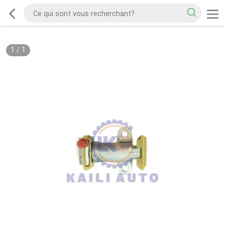
1
/
1