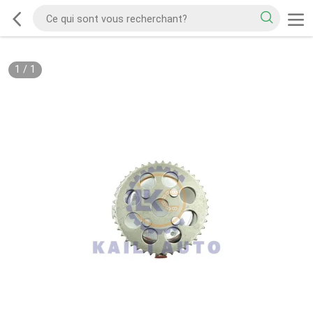
1
/
1