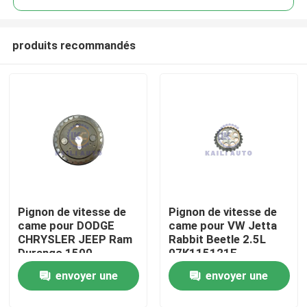
produits recommandés
Pignon de vitesse de
Pignon de vitesse de
À la maison
came pour DODGE
came pour VW Jetta
CHRYSLER JEEP Ram
Rabbit Beetle 2.5L
Durango 1500
07K115121E
Produits
CHRYSLER Aspen
envoyer une
envoyer une
JEEP Grand Cherokee
V8GAS SOHC 4.7L
Vidéos
demande
demande