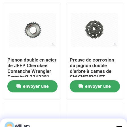
53021965AA
À propos de nous
Visite de l'usine
Contrôle de la qualité
Pignon double en acier
Preuve de corrosion
de JEEP Cherokee
du pignon double
Nous contacter
Comanche Wrangler
d'arbre à cames de
Camshaft 3242281
GM CHEVROLET
BUICK Cadillac
envoyer une
envoyer une
Nouvelles
10083170
demande
demande
Demandez un devis
Kit à chaînes de synchronisation
William