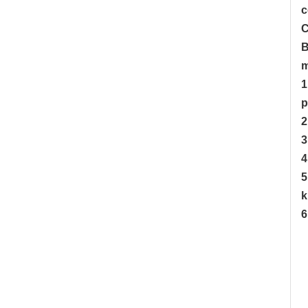
c
C
B
m
1
p
2
3
4
5
k
6