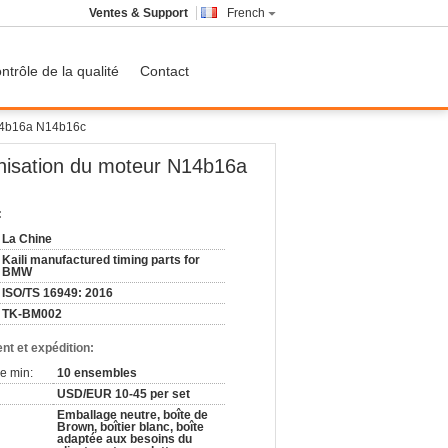
Ventes & Support
French
ntrôle de la qualité
Contact
N14b16a N14b16c
nisation du moteur N14b16a
:
La Chine
Kaili manufactured timing parts for
BMW
ISO/TS 16949: 2016
TK-BM002
nt et expédition:
e min:
10 ensembles
USD/EUR 10-45 per set
Emballage neutre, boîte de
Brown, boîtier blanc, boîte
adaptée aux besoins du