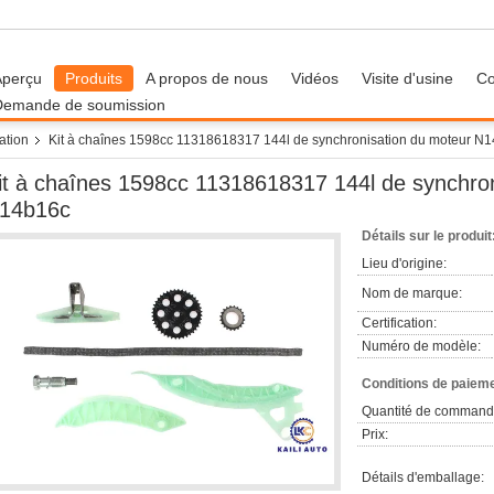
Aperçu
Produits
A propos de nous
Vidéos
Visite d'usine
Co
Demande de soumission
ation
Kit à chaînes 1598cc 11318618317 144l de synchronisation du moteur 
it à chaînes 1598cc 11318618317 144l de synchro
14b16c
Détails sur le produit
Lieu d'origine:
Nom de marque:
Certification:
Numéro de modèle:
Conditions de paieme
Quantité de command
Prix:
Détails d'emballage: