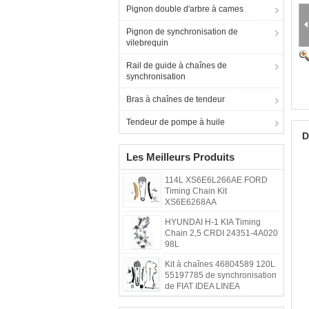
Pignon double d'arbre à cames
Pignon de synchronisation de
vilebrequin
Rail de guide à chaînes de
synchronisation
Bras à chaînes de tendeur
Tendeur de pompe à huile
D
Les Meilleurs Produits
114L XS6E6L266AE FORD
Timing Chain Kit
XS6E6268AA
HYUNDAI H-1 KIA Timing
Chain 2,5 CRDI 24351-4A020
98L
Kit à chaînes 46804589 120L
55197785 de synchronisation
de FIAT IDEA LINEA