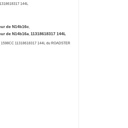
1318618317 144L
eur de N14b16c
,
eur de N14b16a
11318618317 144L
,
16C 1598CC 11318618317 144L du ROADSTER