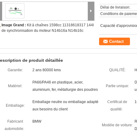
Délai de livraison:
Conditions de paieme
Image Grand :
Kit à chaînes 1598cc 11318618317 144l
Capacité d'approvisi
de synchronisation du moteur N14b16a N14b16c
Contact
escription de produit détaillée
Garantie:
2 ans 80000 kms
QUALITÉ:
H
PA66/PA46 en plastique, acier,
D
Matériel:
Partie unique:
aluminium, fer, métallurgie des poudres
u
Emballage neutre ou emballage adapté
Certificat de
1
Emballage:
aux besoins du client
qualité:
Fabricant
BMW
R
Modèle de voiture:
automobile:
D