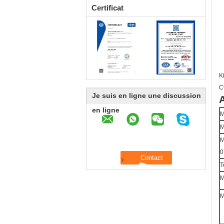
Certificat
K
C
Je suis en ligne une discussion
A
en ligne
M
M
M
0
T
M
M