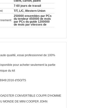
client, carton, palett
7-60 jours de travail
nt:
T/T, L/C, Western Union
250000 ensembles par PCs
du tendeur 450000 de mois
onnement:
par PCs du guide 1200000
de mois par vitesses de
aute qualité, essai professionnel de 100%
isponible pour acheter seulement la partie
nique du kit
6949:2016 d'ISO/TS
OADSTER CONVERTIBLE COUPR D'HOMME
U MONDE DE MINI COOPER JOHN