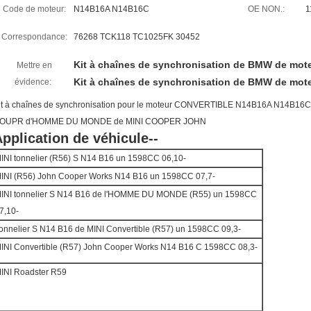
Code de moteur:
N14B16A N14B16C
OE NON.:
1
Correspondance:
76268 TCK118 TC1025FK 30452
Kit à chaînes de synchronisation de BMW de mot
Mettre en
Kit à chaînes de synchronisation de BMW de mot
évidence:
it à chaînes de synchronisation pour le moteur CONVERTIBLE N14B16A N14B
OUPR d'HOMME DU MONDE de MINI COOPER JOHN
pplication de véhicule--
INI tonnelier (R56) S N14 B16 un 1598CC 06,10-
INI (R56) John Cooper Works N14 B16 un 1598CC 07,7-
INI tonnelier S N14 B16 de l'HOMME DU MONDE (R55) un 1598CC
7,10-
onnelier S N14 B16 de MINI Convertible (R57) un 1598CC 09,3-
INI Convertible (R57) John Cooper Works N14 B16 C 1598CC 08,3-
INI Roadster R59