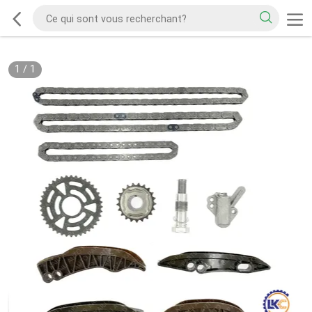
1
/
1