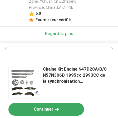
Zone, Yuhuan City, Zhejiang
Province, China ,LA CHINE
5.0
Fournisseur vérifié
Regardez plus
Chaîne Kit Engine N47D20A/B/C
N57N306D 1995cc 2993CC de
la synchronisation
13527797902 70L
Continuer