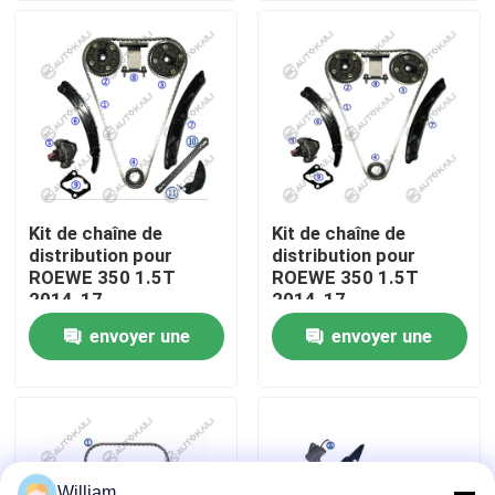
À propos de nous
Visite de l'usine
Contrôle de la qualité
Kit de chaîne de
Kit de chaîne de
distribution pour
distribution pour
Nous contacter
ROEWE 350 1.5T
ROEWE 350 1.5T
2014-17
2014-17
envoyer une
envoyer une
Nouvelles
demande
demande
Demandez un devis
Kit à chaînes de synchronisation
William