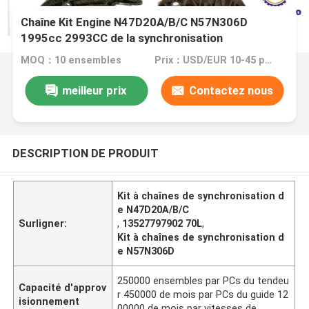
Chaîne Kit Engine N47D20A/B/C N57N306D
1995cc 2993CC de la synchronisation
13527797902 70L
MOQ：10 ensembles
Prix：USD/EUR 10-45 per set
meilleur prix
Contactez nous
DESCRIPTION DE PRODUIT
Kit à chaînes de synchronisation d
e N47D20A/B/C
Surligner:
,
13527797902 70L
,
Kit à chaînes de synchronisation d
e N57N306D
250000 ensembles par PCs du tendeu
Capacité d'approv
r 450000 de mois par PCs du guide 12
isionnement
00000 de mois par vitesses de