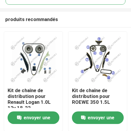
produits recommandés
Kit de chaîne de
Kit de chaîne de
À la maison
distribution pour
distribution pour
Renault Logan 1.0L
ROEWE 350 1.5L
12v 18-22
Produits
envoyer une
envoyer une
Vidéos
demande
demande