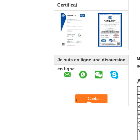
Certificat
M
Je suis en ligne une discussion
d
en ligne
A
G
M
B
É
X
B
L