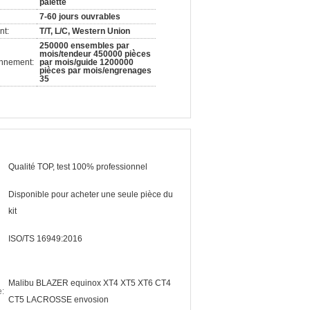
palette
7-60 jours ouvrables
nt:
T/T, L/C, Western Union
250000 ensembles par
mois/tendeur 450000 pièces
onnement:
par mois/guide 1200000
pièces par mois/engrenages
35
Qualité TOP, test 100% professionnel
Disponible pour acheter une seule pièce du
kit
ISO/TS 16949:2016
Malibu BLAZER equinox XT4 XT5 XT6 CT4
e:
CT5 LACROSSE envosion