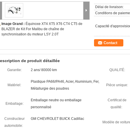
Délai de livraison:
Conditions de paieme
Image Grand :
Équinoxe XT4 XT5 XT6 CT4 CT5 de
Capacité d'approvisi
BLAZER de Kit For Malibu de chaîne de
synchronisation du moteur LSY 2.0T
Contact
escription de produit détaillée
Garantie:
2 ans/ 80000 km
QUALITÉ:
Plastique PA66/PA46, Acier, Aluminium, Fer,
Matériel:
Pièce unique:
Métallurgie des poudres
Emballage neutre ou emballage
Certificat de
Emballage:
personnalisé
qualité:
Constructeur
GM CHEVROLET BUICK Cadillac
Modèle de voitur
automobile: