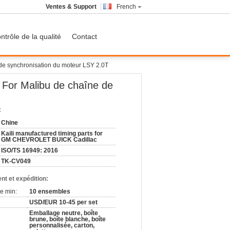
Ventes & Support
French
ntrôle de la qualité
Contact
e synchronisation du moteur LSY 2.0T
For Malibu de chaîne de
:
Chine
Kaili manufactured timing parts for
GM CHEVROLET BUICK Cadillac
ISO/TS 16949: 2016
TK-CV049
nt et expédition:
e min:
10 ensembles
USD/EUR 10-45 per set
Emballage neutre, boîte
brune, boîte blanche, boîte
personnalisée, carton,