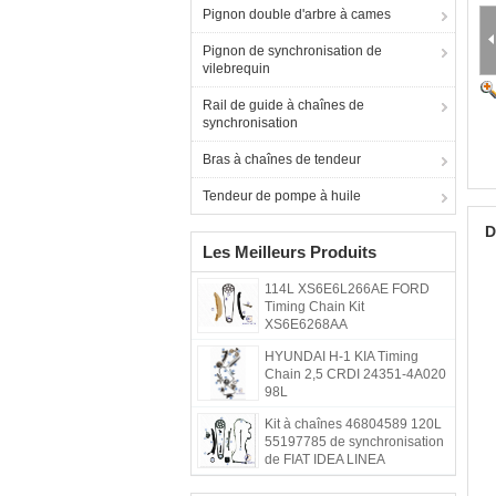
Pignon double d'arbre à cames
Pignon de synchronisation de
vilebrequin
Rail de guide à chaînes de
synchronisation
Bras à chaînes de tendeur
Tendeur de pompe à huile
D
Les Meilleurs Produits
114L XS6E6L266AE FORD
Timing Chain Kit
XS6E6268AA
HYUNDAI H-1 KIA Timing
Chain 2,5 CRDI 24351-4A020
98L
Kit à chaînes 46804589 120L
55197785 de synchronisation
de FIAT IDEA LINEA