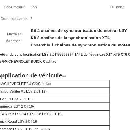
Code moteur:
LSY
OE non.:
Correspondance:
/
Kit à chaînes de synchronisation du moteur LSY
,
Mettre en
Kit à chaînes de la synchronisation XT4
,
évidence:
Ensemble à chaînes de synchronisation du moteu
oteur de synchronisation LSY 2.0T 55506354 144L de l'équinoxe XT4 XT5 XT6 
e GM CHEVROLET BUICK Cadillac
pplication de véhicule--
M/CHEVROLET/BUICK/Cadillac
alibu Malibu XL LSY 2.0T 19-
LAZER LSY 2.0T 19-
quinoxe LSY 2.0T 19-
T4 XT5 XT6 CT4 CT5 CT6 LSY 2.0T 19-
uick Regal LSY 2.0T 19-
acrosse LSY 2.0T 19- de BUICK