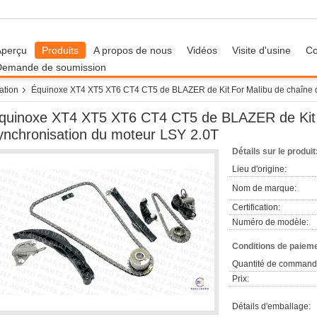
Aperçu
Produits
A propos de nous
Vidéos
Visite d'usine
Co
Demande de soumission
ation
Équinoxe XT4 XT5 XT6 CT4 CT5 de BLAZER de Kit For Malibu de chaîne d
quinoxe XT4 XT5 XT6 CT4 CT5 de BLAZER de Kit 
ynchronisation du moteur LSY 2.0T
Détails sur le produit
Lieu d'origine:
Nom de marque:
Certification:
Numéro de modèle:
Conditions de paieme
Quantité de command
Prix:
Détails d'emballage: