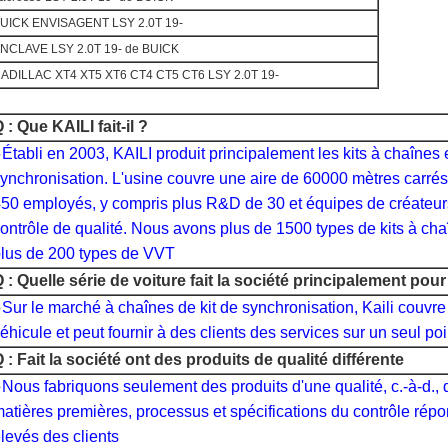
UICK ENVISAGENT LSY 2.0T 19-
NCLAVE LSY 2.0T 19- de BUICK
ADILLAC XT4 XT5 XT6 CT4 CT5 CT6 LSY 2.0T 19-
 : Que KAILI fait-il ?
●
Établi en 2003, KAILI produit principalement les kits à chaînes 
ynchronisation. L'usine couvre une aire de 60000 mètres carrés
50 employés, y compris plus R&D de 30 et équipes de créateur
ontrôle de qualité. Nous avons plus de 1500 types de kits à cha
lus de 200 types de VVT
 : Quelle série de voiture fait la société principalement pou
●
Sur le marché à chaînes de kit de synchronisation, Kaili couvr
éhicule et peut fournir à des clients des services sur un seul poi
 : Fait la société ont des produits de qualité différente
●
Nous fabriquons seulement des produits d'une qualité, c.-à-d., 
atières premières, processus et spécifications du contrôle rép
levés des clients