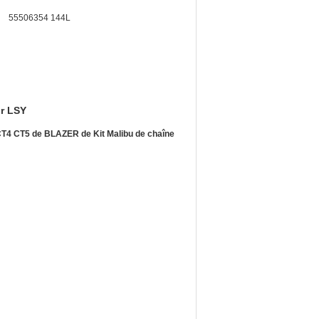
55506354 144L
r LSY
CT4 CT5 de BLAZER de Kit Malibu de chaîne