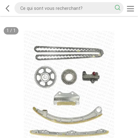
1
/
1