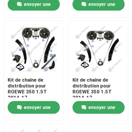
envoyer une
envoyer une
demande
demande
À propos de nous
Visite de l'usine
Contrôle de la qualité
Nous contacter
Kit de chaîne de
Kit de chaîne de
distribution pour
distribution pour
Nouvelles
ROEWE 350 1.5T
ROEWE 350 1.5T
2014-17
2014-17
envoyer une
envoyer une
Demandez un devis
demande
demande
Kit à chaînes de synchronisation