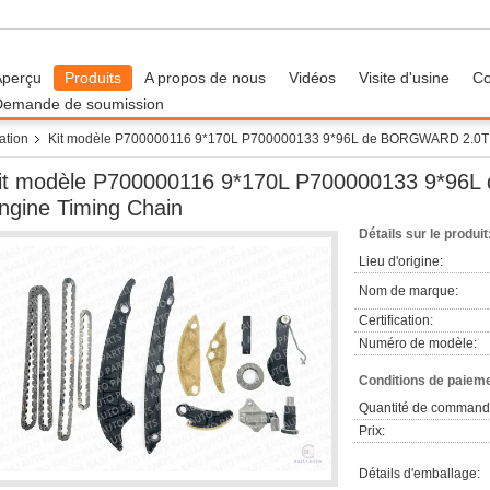
Aperçu
Produits
A propos de nous
Vidéos
Visite d'usine
Co
Demande de soumission
ation
Kit modèle P700000116 9*170L P700000133 9*96L de BORGWARD 2.0T 
it modèle P700000116 9*170L P700000133 9*96
ngine Timing Chain
Détails sur le produit
Lieu d'origine:
Nom de marque:
Certification:
Numéro de modèle:
Conditions de paieme
Quantité de command
Prix:
Détails d'emballage: