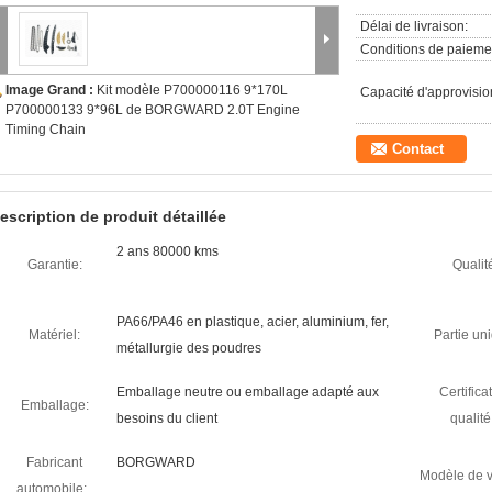
Délai de livraison:
Conditions de paieme
Image Grand :
Kit modèle P700000116 9*170L
Capacité d'approvisi
P700000133 9*96L de BORGWARD 2.0T Engine
Timing Chain
Contact
escription de produit détaillée
2 ans 80000 kms
Garantie:
Qualit
PA66/PA46 en plastique, acier, aluminium, fer,
Matériel:
Partie un
métallurgie des poudres
Emballage neutre ou emballage adapté aux
Certifica
Emballage:
besoins du client
qualité
Fabricant
BORGWARD
Modèle de v
automobile: