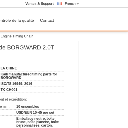
Ventes & Support
French
ntrôle de la qualité
Contact
Engine Timing Chain
L de BORGWARD 2.0T
:
LA CHINE
Kaili manufactured timing parts for
BORGWARD
ISO/TS 16949: 2016
TK-CH001
nt et expédition:
e min:
10 ensembles
USD/EUR 10-45 per set
Emballage neutre, boîte
brune, boîte blanche, boîte
personnalisée, carton,