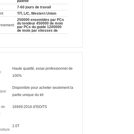
palette
7-60 jours de travail
nt:
T/T, L/C, Western Union
250000 ensembles par PCs
du tendeur 450000 de mois
onnement:
par PCs du guide 1200000
de mois par vitesses de
Haute qualité, essai professionnel de
é:
100%
Disponible pour acheter seulement la
ique:
partie unique du kit
t de
16949:2016 d'ISO/TS
:
2.0T
oiture: