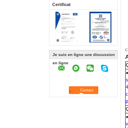
Certificat
C
Je suis en ligne une discussion
A
en ligne
Q
s
4
c
p
Q
v