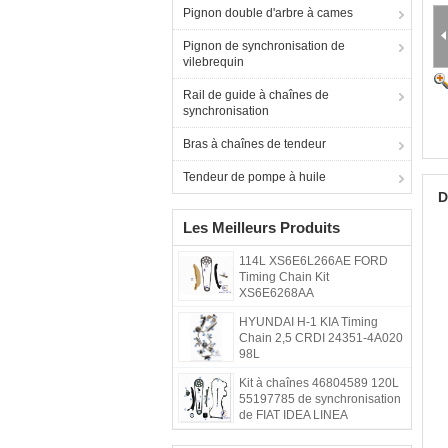
Pignon double d'arbre à cames
Pignon de synchronisation de
vilebrequin
Rail de guide à chaînes de
synchronisation
Bras à chaînes de tendeur
Tendeur de pompe à huile
D
Les Meilleurs Produits
114L XS6E6L266AE FORD
Timing Chain Kit
XS6E6268AA
HYUNDAI H-1 KIA Timing
Chain 2,5 CRDI 24351-4A020
98L
Kit à chaînes 46804589 120L
55197785 de synchronisation
de FIAT IDEA LINEA