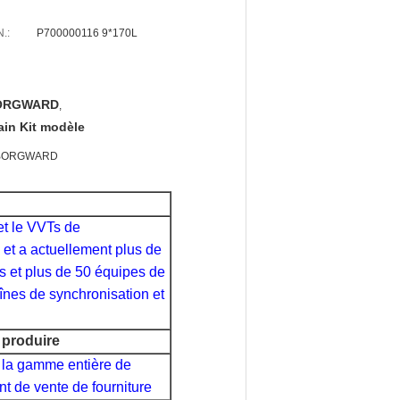
.:
P700000116 9*170L
 BORGWARD
,
ain Kit modèle
de BORGWARD
et le VVTs de
 et a actuellement plus de
s et plus de 50 équipes de
înes de synchronisation et
r produire
e la gamme entière de
nt de vente de fourniture