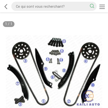
1
/
1