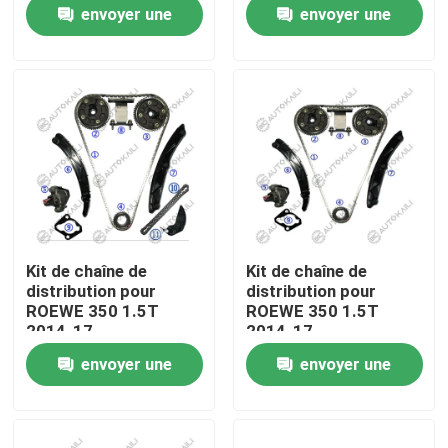
envoyer une
envoyer une
demande
demande
À propos de nous
Visite de l'usine
Contrôle de la qualité
Nous contacter
Kit de chaîne de
Kit de chaîne de
distribution pour
distribution pour
Nouvelles
ROEWE 350 1.5T
ROEWE 350 1.5T
2014-17
2014-17
envoyer une
envoyer une
Demandez un devis
demande
demande
Kit à chaînes de synchronisation