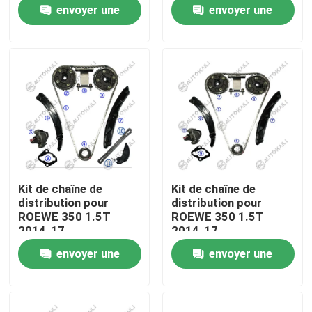
envoyer une
envoyer une
demande
demande
À propos de nous
Visite de l'usine
Contrôle de la qualité
Nous contacter
Kit de chaîne de
Kit de chaîne de
distribution pour
distribution pour
Nouvelles
ROEWE 350 1.5T
ROEWE 350 1.5T
2014-17
2014-17
envoyer une
envoyer une
Demandez un devis
demande
demande
Kit à chaînes de synchronisation