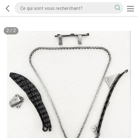
2
/
2