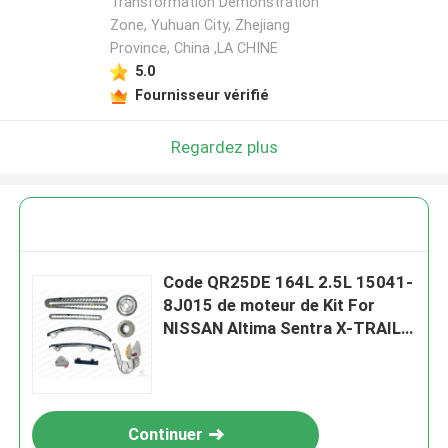
Transformation Demonstration
Zone, Yuhuan City, Zhejiang
Province, China ,LA CHINE
5.0
Fournisseur vérifié
Regardez plus
Code QR25DE 164L 2.5L 15041-
8J015 de moteur de Kit For
NISSAN Altima Sentra X-TRAIL
de chaîne de la synchronisation
13028-JA00A
Continuer