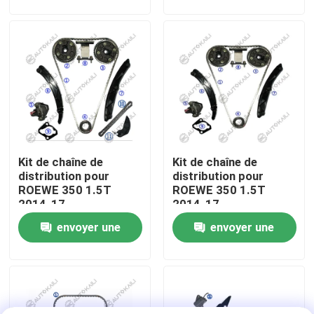
demande
demande
À propos de nous
Visite de l'usine
Contrôle de la qualité
Kit de chaîne de
Kit de chaîne de
Nous contacter
distribution pour
distribution pour
ROEWE 350 1.5T
ROEWE 350 1.5T
2014-17
2014-17
Nouvelles
envoyer une
envoyer une
demande
demande
Demandez un devis
Kit à chaînes de synchronisation