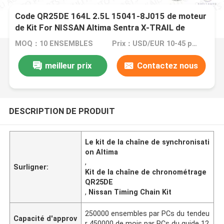
Code QR25DE 164L 2.5L 15041-8J015 de moteur
de Kit For NISSAN Altima Sentra X-TRAIL de
chaîne de la synchronisation 13028-JA00A
MOQ：10 ENSEMBLES
Prix：USD/EUR 10-45 per set
meilleur prix
Contactez nous
DESCRIPTION DE PRODUIT
Le kit de la chaîne de synchronisati
on Altima
,
Surligner:
Kit de la chaîne de chronométrage
QR25DE
,
Nissan Timing Chain Kit
250000 ensembles par PCs du tendeu
Capacité d'approv
r 450000 de mois par PCs du guide 12