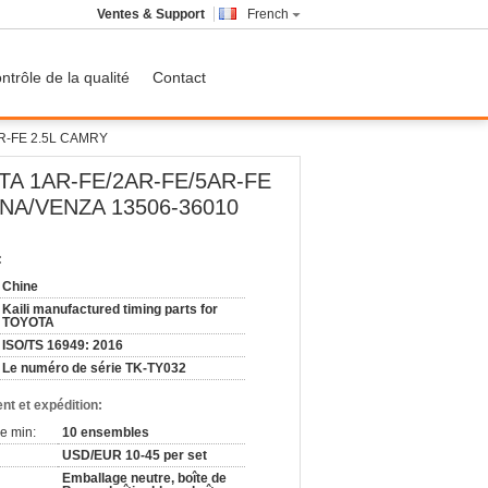
Ventes & Support
French
ntrôle de la qualité
Contact
5AR-FE 2.5L CAMRY
OYOTA 1AR-FE/2AR-FE/5AR-FE
A/VENZA 13506-36010
:
Chine
Kaili manufactured timing parts for
TOYOTA
ISO/TS 16949: 2016
Le numéro de série TK-TY032
nt et expédition:
e min:
10 ensembles
USD/EUR 10-45 per set
Emballage neutre, boîte de