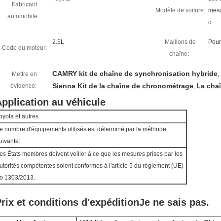
Fabricant
Modèle de voiture:
mesu
automobile:
c
2.5L
Maillons de
Pour
Code du moteur:
chaîne:
CAMRY kit de chaîne de synchronisation hybride
Mettre en
,
Sienna Kit de la chaîne de chronométrage
La cha
évidence:
,
pplication au véhicule
oyota et autres
e nombre d'équipements utilisés est déterminé par la méthode
uivante:
es États membres doivent veiller à ce que les mesures prises par les
utorités compétentes soient conformes à l'article 5 du règlement (UE)
o 1303/2013.
rix et conditions d'expédition
Je ne sais pas.