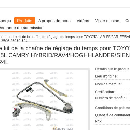
Aperçu
Produits
A propos de nous
Vidéos
Visite d'usine
Co
Demande de soumission
ation
Le kit de la chaîne de réglage du temps pour TOYOTA 1AR-FE/2AR-FE/
3506-36010 124L
e kit de la chaîne de réglage du temps pour T
.5L CAMRY HYBRID/RAV4/HOGHHLANDER/SIENN
24L
Détails sur le produit
Lieu d'origine:
Nom de marque:
Certification:
Numéro de modèle:
Conditions de paieme
Quantité de command
Prix: