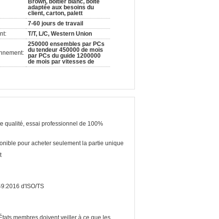
Brown, boîtier blanc, boîte
adaptée aux besoins du
client, carton, palett
7-60 jours de travail
nt:
T/T, L/C, Western Union
250000 ensembles par PCs
du tendeur 450000 de mois
onnement:
par PCs du guide 1200000
de mois par vitesses de
e qualité, essai professionnel de 100%
onible pour acheter seulement la partie unique
t
9:2016 d'ISO/TS
États membres doivent veiller à ce que les