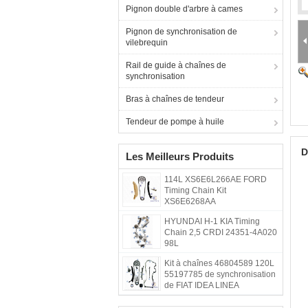
Pignon double d'arbre à cames
Pignon de synchronisation de
vilebrequin
Rail de guide à chaînes de
synchronisation
Bras à chaînes de tendeur
Tendeur de pompe à huile
D
Les Meilleurs Produits
114L XS6E6L266AE FORD
Timing Chain Kit
XS6E6268AA
HYUNDAI H-1 KIA Timing
Chain 2,5 CRDI 24351-4A020
98L
Kit à chaînes 46804589 120L
55197785 de synchronisation
de FIAT IDEA LINEA