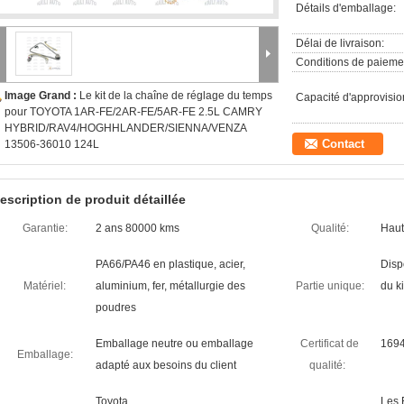
Détails d'emballage:
Délai de livraison:
Conditions de paieme
Image Grand :
Le kit de la chaîne de réglage du temps
Capacité d'approvisi
pour TOYOTA 1AR-FE/2AR-FE/5AR-FE 2.5L CAMRY
HYBRID/RAV4/HOGHHLANDER/SIENNA/VENZA
Contact
13506-36010 124L
escription de produit détaillée
Garantie:
2 ans 80000 kms
Qualité:
Haut
PA66/PA46 en plastique, acier,
Disp
Matériel:
aluminium, fer, métallurgie des
Partie unique:
du ki
poudres
Emballage neutre ou emballage
Certificat de
1694
Emballage:
adapté aux besoins du client
qualité:
Toyota
Les 