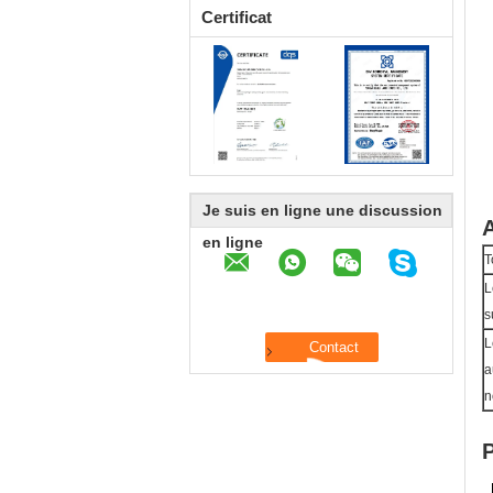
Certificat
Je suis en ligne une discussion
A
en ligne
T
L
s
L
a
n
P