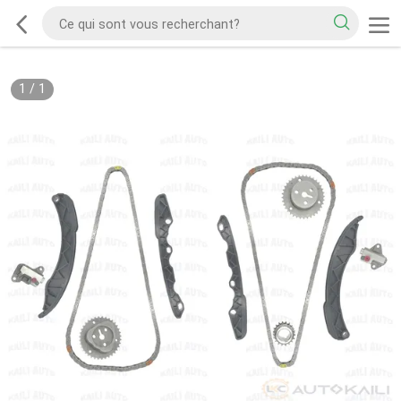
1
/
1