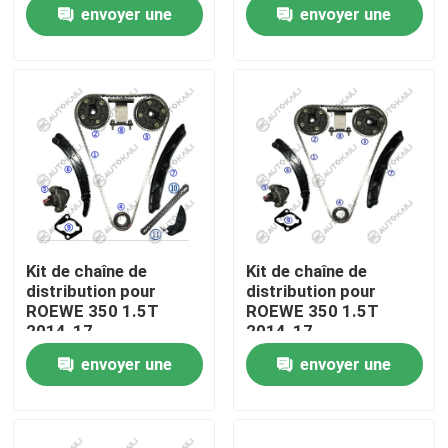
envoyer une
envoyer une
demande
demande
À propos de nous
Visite de l'usine
Contrôle de la qualité
Nous contacter
Kit de chaîne de
Kit de chaîne de
distribution pour
distribution pour
Nouvelles
ROEWE 350 1.5T
ROEWE 350 1.5T
2014-17
2014-17
envoyer une
envoyer une
Demandez un devis
demande
demande
Kit à chaînes de synchronisation