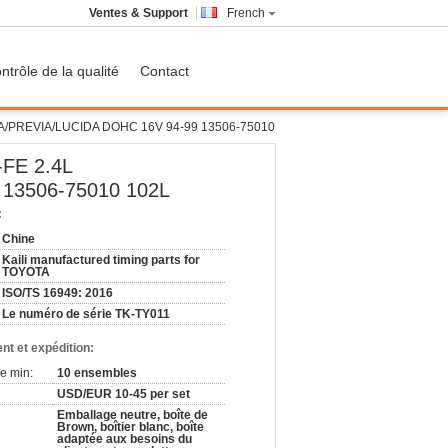
Ventes & Support
French
ntrôle de la qualité
Contact
IMA/PREVIA/LUCIDA DOHC 16V 94-99 13506-75010
-FE 2.4L
13506-75010 102L
:
Chine
Kaili manufactured timing parts for
TOYOTA
ISO/TS 16949: 2016
Le numéro de série TK-TY011
nt et expédition:
e min:
10 ensembles
USD/EUR 10-45 per set
Emballage neutre, boîte de
Brown, boîtier blanc, boîte
adaptée aux besoins du