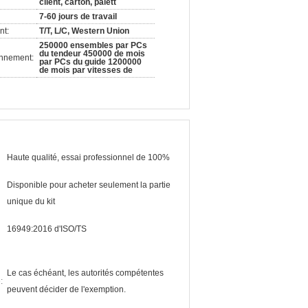
client, carton, palett
7-60 jours de travail
nt:
T/T, L/C, Western Union
250000 ensembles par PCs
du tendeur 450000 de mois
onnement:
par PCs du guide 1200000
de mois par vitesses de
Haute qualité, essai professionnel de 100%
Disponible pour acheter seulement la partie
unique du kit
16949:2016 d'ISO/TS
Le cas échéant, les autorités compétentes
:
peuvent décider de l'exemption.