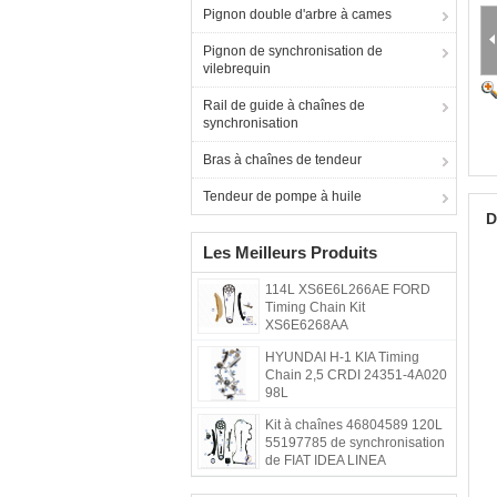
Pignon double d'arbre à cames
Pignon de synchronisation de
vilebrequin
Rail de guide à chaînes de
synchronisation
Bras à chaînes de tendeur
Tendeur de pompe à huile
D
Les Meilleurs Produits
114L XS6E6L266AE FORD
Timing Chain Kit
XS6E6268AA
HYUNDAI H-1 KIA Timing
Chain 2,5 CRDI 24351-4A020
98L
Kit à chaînes 46804589 120L
55197785 de synchronisation
de FIAT IDEA LINEA