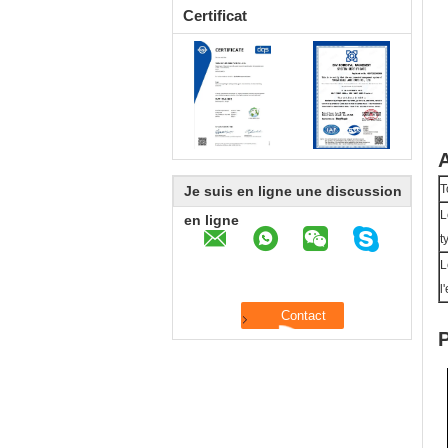
Certificat
A
T
Je suis en ligne une discussion
L
en ligne
t
L
l
P