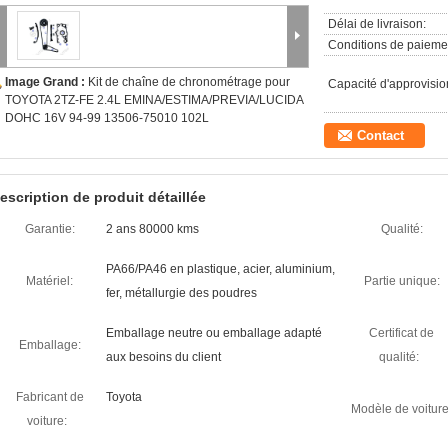
Délai de livraison:
Conditions de paieme
Image Grand :
Kit de chaîne de chronométrage pour
Capacité d'approvisi
TOYOTA 2TZ-FE 2.4L EMINA/ESTIMA/PREVIA/LUCIDA
DOHC 16V 94-99 13506-75010 102L
Contact
escription de produit détaillée
Garantie:
2 ans 80000 kms
Qualité:
PA66/PA46 en plastique, acier, aluminium,
Matériel:
Partie unique:
fer, métallurgie des poudres
Emballage neutre ou emballage adapté
Certificat de
Emballage:
aux besoins du client
qualité:
Fabricant de
Toyota
Modèle de voiture
voiture: