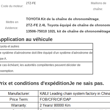
2TZ-FE
Maillons de
Code du moteur:
chaîne:
TOYOTA Kit de la chaîne de chronométrage
,
Mettre en
2TZ-FE 2.4L Toyota équipé de chaîne de chronom
évidence:
13506-75010 102L kit de chaîne de chronométrag
pplication au véhicule
oyota et autres
e système d'aérodrome doit être équipé d'un système d'aérodrome de
ype A.
e cas échéant, les autorités compétentes peuvent décider de
'exemption.
rix et conditions d'expédition
Je ne sais pas.