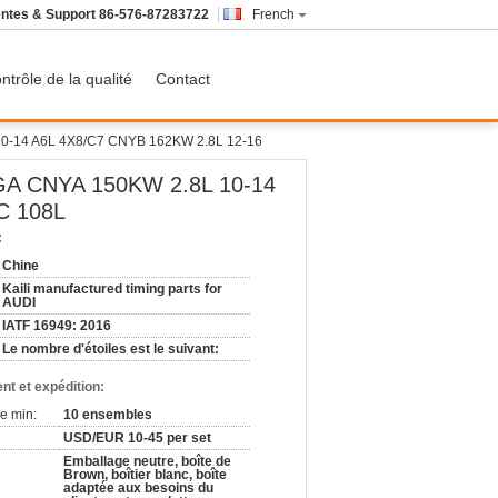
ntes & Support
86-576-87283722
French
ntrôle de la qualité
Contact
 10-14 A6L 4X8/C7 CNYB 162KW 2.8L 12-16
 4GA CNYA 150KW 2.8L 10-14
C 108L
:
Chine
Kaili manufactured timing parts for
AUDI
IATF 16949: 2016
Le nombre d'étoiles est le suivant:
nt et expédition:
e min:
10 ensembles
USD/EUR 10-45 per set
Emballage neutre, boîte de
Brown, boîtier blanc, boîte
adaptée aux besoins du