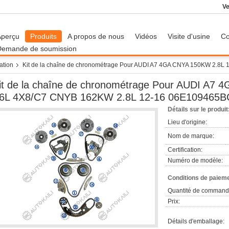
Ve
Aperçu
Produits
A propos de nous
Vidéos
Visite d'usine
Co
Demande de soumission
ation
Kit de la chaîne de chronométrage Pour AUDI A7 4GA CNYA 150KW 2.8L
it de la chaîne de chronométrage Pour AUDI A7
6L 4X8/C7 CNYB 162KW 2.8L 12-16 06E109465B
Détails sur le produit
Lieu d'origine:
Nom de marque:
Certification:
Numéro de modèle:
Conditions de paieme
Quantité de command
Prix:
Détails d'emballage: