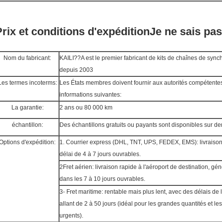
Prix et conditions d'expédition
Je ne sais pas
Nom du fabricant:
KAILI??A est le premier fabricant de kits de chaînes de sync
depuis 2003
Les termes incoterms:
Les États membres doivent fournir aux autorités compétentes
informations suivantes:
La garantie:
2 ans ou 80 000 km
échantillon:
Des échantillons gratuits ou payants sont disponibles sur 
Options d'expédition:
1. Courrier express (DHL, TNT, UPS, FEDEX, EMS): livraiso
délai de 4 à 7 jours ouvrables.
2Fret aérien: livraison rapide à l'aéroport de destination, g
dans les 7 à 10 jours ouvrables.
3- Fret maritime: rentable mais plus lent, avec des délais de 
allant de 2 à 50 jours (idéal pour les grandes quantités et le
urgents).