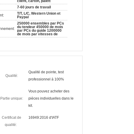
client, carton, palett
7-60 jours de travail
T/T, L/C, Western Union et
nt:
Paypal
250000 ensembles par PCs
du tendeur 450000 de mois
onnement:
par PCs du guide 1200000
de mois par vitesses de
Qualité de pointe, test
Qualité:
professionnel à 100%
Vous pouvez acheter des
Partie unique:
pièces individuelles dans le
kit.
Certificat de
16949:2016 d'IATF
qualité: