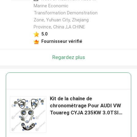
Marine Economic
Transformation Demonstration
Zone, Yuhuan City, Zhejiang
Province, China ,LA CHINE
5.0
Fournisseur vérifié
Regardez plus
Kit de la chaîne de
chronométrage Pour AUDI VW
Touareg CYJA 235KW 3.0TSI
11-16 A4L A6L A7 A5 Q5 S5
SQ5 Q7 A8L