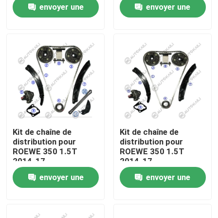
envoyer une
envoyer une
demande
demande
À propos de nous
Visite de l'usine
Contrôle de la qualité
Nous contacter
Kit de chaîne de
Kit de chaîne de
distribution pour
distribution pour
Nouvelles
ROEWE 350 1.5T
ROEWE 350 1.5T
2014-17
2014-17
envoyer une
envoyer une
Demandez un devis
demande
demande
Kit à chaînes de synchronisation