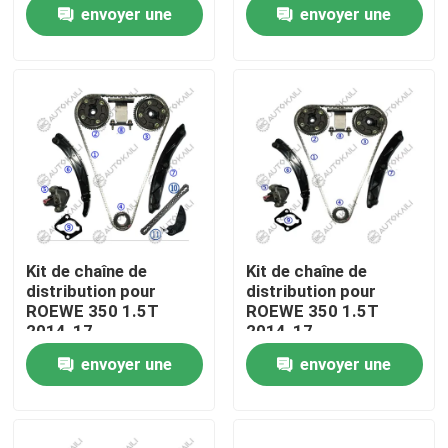
envoyer une
envoyer une
demande
demande
À propos de nous
Visite de l'usine
Contrôle de la qualité
Nous contacter
Kit de chaîne de
Kit de chaîne de
distribution pour
distribution pour
Nouvelles
ROEWE 350 1.5T
ROEWE 350 1.5T
2014-17
2014-17
envoyer une
envoyer une
Demandez un devis
demande
demande
Kit à chaînes de synchronisation