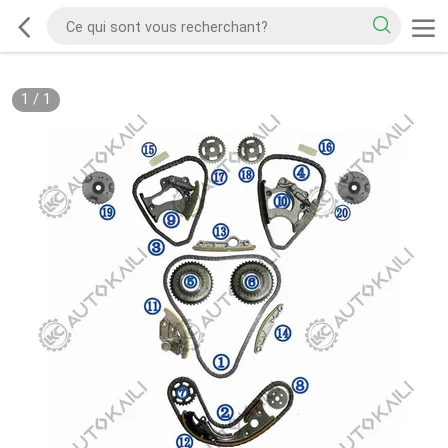
1
/
1