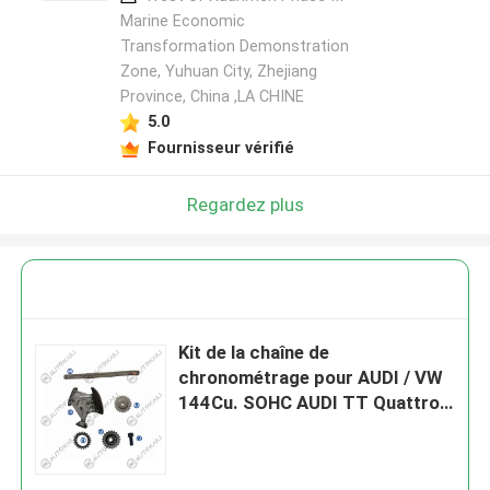
Marine Economic
Transformation Demonstration
Zone, Yuhuan City, Zhejiang
Province, China ,LA CHINE
5.0
Fournisseur vérifié
Regardez plus
Kit de la chaîne de
chronométrage pour AUDI / VW
144Cu. SOHC AUDI TT Quattro
2.0T GAS DOHC 08-12
06F115230 64L