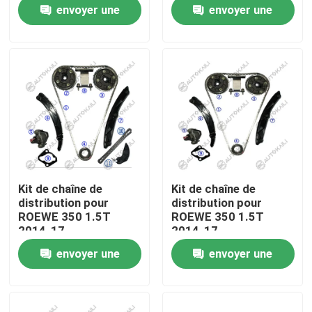
envoyer une
envoyer une
demande
demande
À propos de nous
Visite de l'usine
Contrôle de la qualité
Nous contacter
Kit de chaîne de
Kit de chaîne de
distribution pour
distribution pour
Nouvelles
ROEWE 350 1.5T
ROEWE 350 1.5T
2014-17
2014-17
envoyer une
envoyer une
Demandez un devis
demande
demande
Kit à chaînes de synchronisation