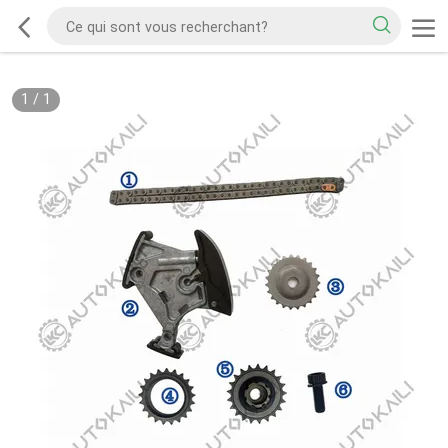
1
/
1