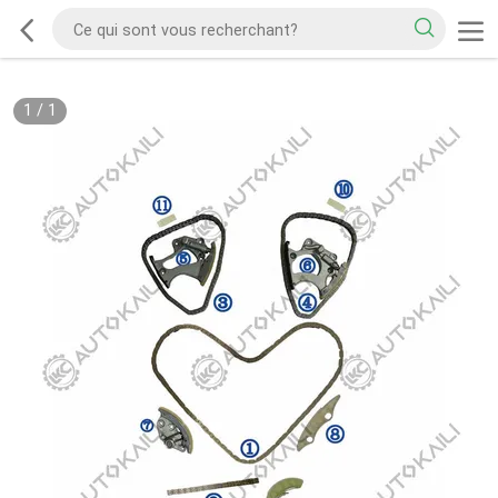
1
/
1