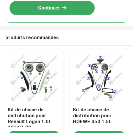
3.0TFSI 15- AUDI S5 CTDA
Continuer
3.0TFSI 16-
produits recommandés
À la maison
Kit de chaîne de
Kit de chaîne de
Produits
distribution pour
distribution pour
Renault Logan 1.0L
ROEWE 350 1.5L
12v 18-22
Vidéos