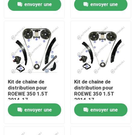
envoyer une
envoyer une
demande
demande
À propos de nous
Visite de l'usine
Contrôle de la qualité
Nous contacter
Kit de chaîne de
Kit de chaîne de
distribution pour
distribution pour
Nouvelles
ROEWE 350 1.5T
ROEWE 350 1.5T
2014-17
2014-17
envoyer une
envoyer une
Demandez un devis
demande
demande
Kit à chaînes de synchronisation