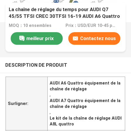
La chaîne de réglage du temps pour AUDI Q7
45/55 TFSI CREC 30TFSI 16-19 AUDI A6 Quattro
CTDB 3.0TFSI 17-18 AUDI A7 Quattro CREC
MOQ：10 ensembles
Prix：USD/EUR 10-45 per set
3.0TFSI 16- AUDI A8L Quattro CREG CTDA
3.0TFSI 15- AUDI S5 CTDA 3.0TFSI 16-
meilleur prix
Contactez nous
DESCRIPTION DE PRODUIT
AUDI A6 Quattro équipement de la
chaîne de réglage
,
AUDI A7 Quattro équipement de la
Surligner:
chaîne de réglage
,
Le kit de la chaîne de réglage AUDI
A8L quattro