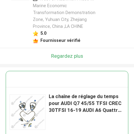
Marine Economic
Transformation Demonstration
Zone, Yuhuan City, Zhejiang
Province, China ,LA CHINE
5.0
Fournisseur vérifié
Regardez plus
La chaîne de réglage du temps
pour AUDI Q7 45/55 TFSI CREC
30TFSI 16-19 AUDI A6 Quattro
CTDB 3.0TFSI 17-18 AUDI A7
Quattro CREC 3.0TFSI 16- AUDI
A8L Quattro CREG CTDA