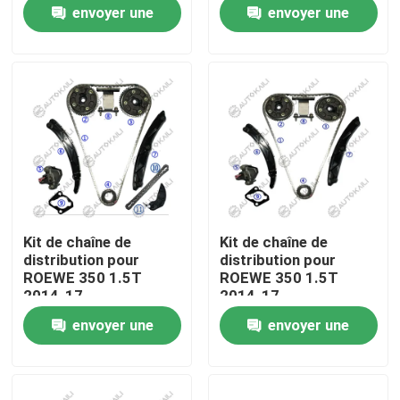
envoyer une
envoyer une
demande
demande
À propos de nous
Visite de l'usine
Contrôle de la qualité
Nous contacter
Kit de chaîne de
Kit de chaîne de
distribution pour
distribution pour
Nouvelles
ROEWE 350 1.5T
ROEWE 350 1.5T
2014-17
2014-17
envoyer une
envoyer une
Demandez un devis
demande
demande
Kit à chaînes de synchronisation