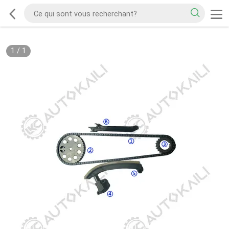
1
/
1