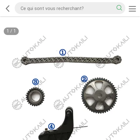
1
/
1