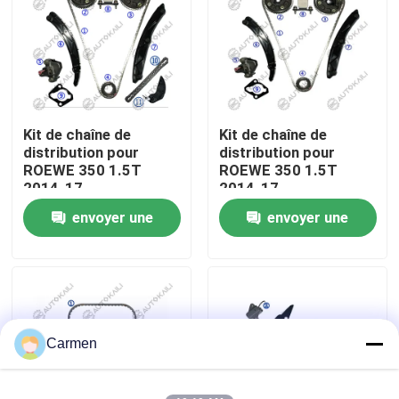
À propos de nous
Visite de l'usine
Kit de chaîne de
Kit de chaîne de
distribution pour
distribution pour
Contrôle de la qualité
ROEWE 350 1.5T
ROEWE 350 1.5T
2014-17
2014-17
envoyer une
envoyer une
Nous contacter
demande
demande
Nouvelles
Demandez un devis
Carmen
Kit à chaînes de synchronisation