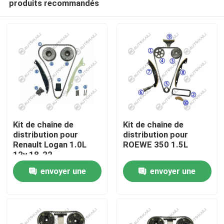
produits recommandés
Kit de chaîne de
Kit de chaîne de
distribution pour
distribution pour
Renault Logan 1.0L
ROEWE 350 1.5L
12v 18-22
À la maison
envoyer une
envoyer une
Produits
demande
demande
Vidéos