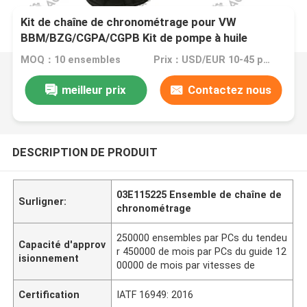
Kit de chaîne de chronométrage pour VW
BBM/BZG/CGPA/CGPB Kit de pompe à huile
moteur Polo BBM/BZG/CGPA/CGPB 1.2L 09-17
MOQ：10 ensembles
Prix：USD/EUR 10-45 per set
03E115225 8*86L
meilleur prix
Contactez nous
DESCRIPTION DE PRODUIT
03E115225 Ensemble de chaîne de
Surligner:
chronométrage
250000 ensembles par PCs du tendeu
Capacité d'approv
r 450000 de mois par PCs du guide 12
isionnement
00000 de mois par vitesses de
Certification
IATF 16949: 2016