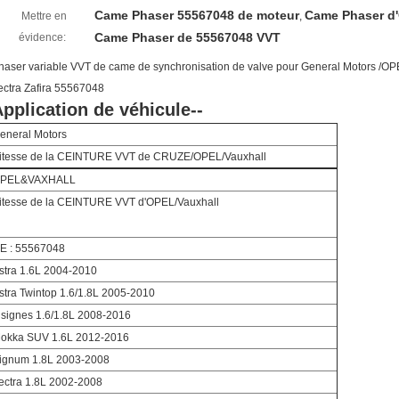
Came Phaser 55567048 de moteur
Came Phaser d
Mettre en
,
Came Phaser de 55567048 VVT
évidence:
haser variable VVT de came de synchronisation de valve pour General Motors /
ectra Zafira 55567048
pplication de véhicule--
eneral Motors
itesse de la CEINTURE VVT de CRUZE/OPEL/Vauxhall
PEL&VAXHALL
itesse de la CEINTURE VVT d'OPEL/Vauxhall
E : 55567048
stra 1.6L 2004-2010
stra Twintop 1.6/1.8L 2005-2010
nsignes 1.6/1.8L 2008-2016
okka SUV 1.6L 2012-2016
ignum 1.8L 2003-2008
ectra 1.8L 2002-2008