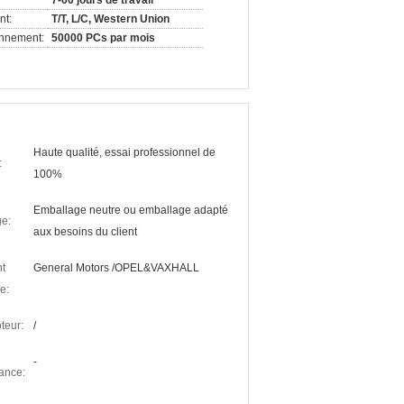
7-60 jours de travail
nt:
T/T, L/C, Western Union
onnement:
50000 PCs par mois
Haute qualité, essai professionnel de
:
100%
Emballage neutre ou emballage adapté
e:
aux besoins du client
nt
General Motors /OPEL&VAXHALL
e:
teur:
/
-
ance: