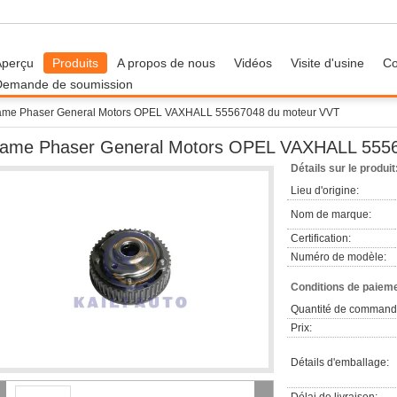
Aperçu
Produits
A propos de nous
Vidéos
Visite d'usine
Co
Demande de soumission
me Phaser General Motors OPEL VAXHALL 55567048 du moteur VVT
ame Phaser General Motors OPEL VAXHALL 5556
Détails sur le produit
Lieu d'origine:
Nom de marque:
Certification:
Numéro de modèle:
Conditions de paieme
Quantité de command
Prix:
Détails d'emballage: