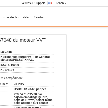
Ventes & Support
French
ntrôle de la qualité
Contact
7048 du moteur VVT
:
La Chine
Kaili manufactured VVT For General
Motors/OPEL&VAXHALL
ISO/TS:16949
KL-SV136
nt et expédition:
e min:
20 PCS
USD/EUR 20-60 per pcs
PCs 52*35*35 20 par
carton/emballage neutre,
boîte de Brown, boîtier blanc,
boîte adaptée aux besoin