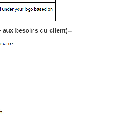
é aux besoins du client
)
--