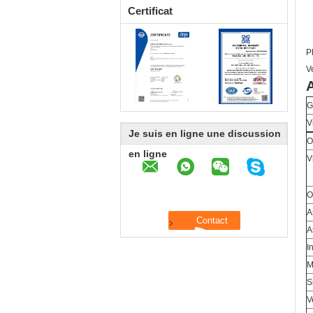
Certificat
P
V
A
G
V
Je suis en ligne une discussion
O
en ligne
V
O
A
A
I
M
S
V