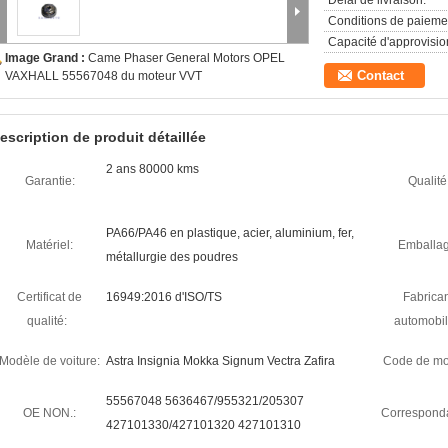
Délai de livraison:
Conditions de paieme
Capacité d'approvisi
Image Grand :
Came Phaser General Motors OPEL
Contact
VAXHALL 55567048 du moteur VVT
escription de produit détaillée
2 ans 80000 kms
Garantie:
Qualité
PA66/PA46 en plastique, acier, aluminium, fer,
Matériel:
Emballag
métallurgie des poudres
Certificat de
16949:2016 d'ISO/TS
Fabrica
qualité:
automobil
Modèle de voiture:
Astra Insignia Mokka Signum Vectra Zafira
Code de mo
55567048 5636467/955321/205307
OE NON.:
Correspond
427101330/427101320 427101310