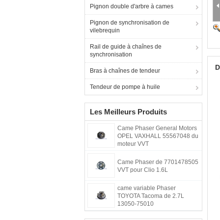
Pignon double d'arbre à cames
Pignon de synchronisation de
vilebrequin
Rail de guide à chaînes de
synchronisation
D
Bras à chaînes de tendeur
Tendeur de pompe à huile
Les Meilleurs Produits
Came Phaser General Motors
OPEL VAXHALL 55567048 du
moteur VVT
Came Phaser de 7701478505
VVT pour Clio 1.6L
came variable Phaser
TOYOTA Tacoma de 2.7L
13050-75010