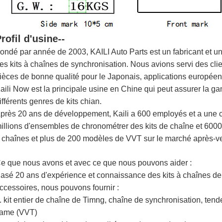
rofil d'usine--
ondé par année de 2003, KAILI Auto Parts est un fabricant et u
es kits à chaînes de synchronisation. Nous avions servi des cli
ièces de bonne qualité pour le Japonais, applications européen
aili Now est la principale usine en Chine qui peut assurer la g
ifférents genres de kits chian.
près 20 ans de développement, Kaili a 600 employés et a une c
illions d'ensembles de chronométrer des kits de chaîne et 60000
 chaînes et plus de 200 modèles de VVT sur le marché après-v
e que nous avons et avec ce que nous pouvons aider :
asé 20 ans d'expérience et connaissance des kits à chaînes de
ccessoires, nous pouvons fournir :
. kit entier de chaîne de Timng, chaîne de synchronisation, tend
ame (VVT)