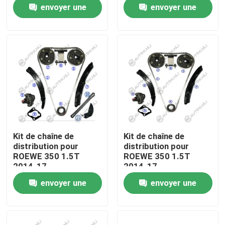
envoyer une
envoyer une
demande
demande
À propos de nous
Visite de l'usine
Contrôle de la qualité
Nous contacter
Kit de chaîne de
Kit de chaîne de
distribution pour
distribution pour
Nouvelles
ROEWE 350 1.5T
ROEWE 350 1.5T
2014-17
2014-17
envoyer une
envoyer une
Demandez un devis
demande
demande
Kit à chaînes de synchronisation