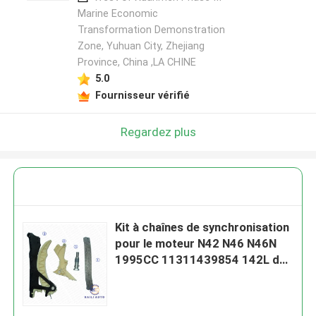
Marine Economic
Transformation Demonstration
Zone, Yuhuan City, Zhejiang
Province, China ,LA CHINE
5.0
Fournisseur vérifié
Regardez plus
Kit à chaînes de synchronisation
pour le moteur N42 N46 N46N
1995CC 11311439854 142L de
BMW 118i 120i X1 X3 Z4 316i
318i 318ti 320i 18i