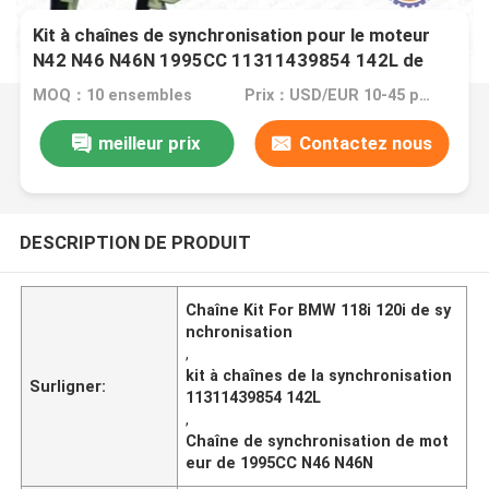
Kit à chaînes de synchronisation pour le moteur
N42 N46 N46N 1995CC 11311439854 142L de
BMW 118i 120i X1 X3 Z4 316i 318i 318ti 320i 18i
MOQ：10 ensembles
Prix：USD/EUR 10-45 per set
meilleur prix
Contactez nous
DESCRIPTION DE PRODUIT
Chaîne Kit For BMW 118i 120i de sy
nchronisation
,
kit à chaînes de la synchronisation
Surligner:
11311439854 142L
,
Chaîne de synchronisation de mot
eur de 1995CC N46 N46N