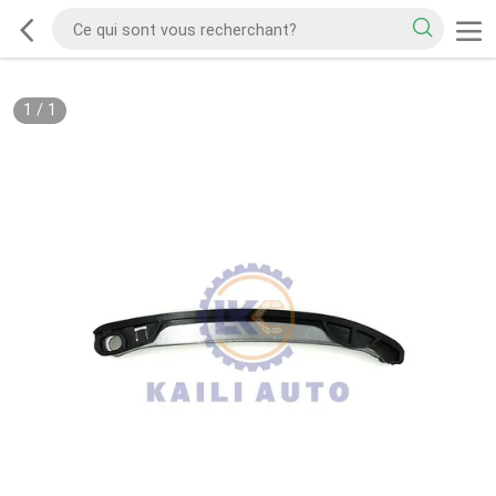
1
/
1