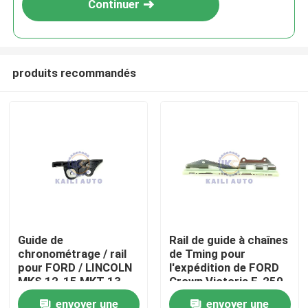
Continuer
produits recommandés
À la maison
Guide de
Rail de guide à chaînes
chronométrage / rail
de Tming pour
Produits
pour FORD / LINCOLN
l'expédition de FORD
MKS 12-15 MKT 13-
Crown Victoria F-250
15 MKZ 11-12
F-150 4.6L 281Cu
envoyer une
envoyer une
Vidéos