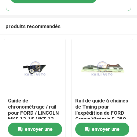
produits recommandés
À la maison
Guide de
Rail de guide à chaînes
chronométrage / rail
de Tming pour
pour FORD / LINCOLN
l'expédition de FORD
Produits
MKS 12-15 MKT 13-
Crown Victoria F-250
15 MKZ 11-12
F-150 4.6L 281Cu
envoyer une
envoyer une
Explorer MKS Flex
V8GAS SOHC
Vidéos