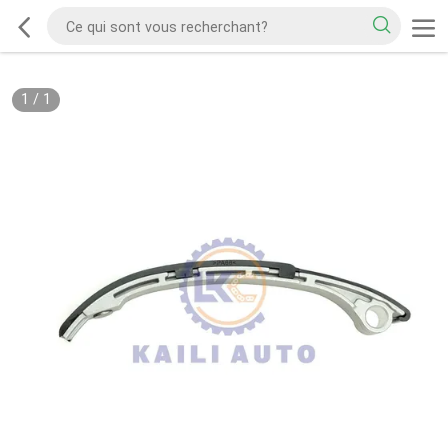
1
/
1