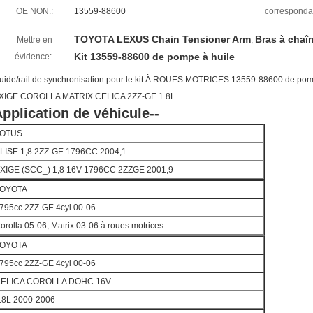
OE NON.:
13559-88600
corresponda
TOYOTA LEXUS Chain Tensioner Arm
Bras à chaî
Mettre en
,
Kit 13559-88600 de pompe à huile
évidence:
uide/rail de synchronisation pour le kit À ROUES MOTRICES 13559-88600 de 
XIGE COROLLA MATRIX CELICA 2ZZ-GE 1.8L
pplication de véhicule--
OTUS
LISE 1,8 2ZZ-GE 1796CC 2004,1-
XIGE (SCC_) 1,8 16V 1796CC 2ZZGE 2001,9-
OYOTA
795cc 2ZZ-GE 4cyl 00-06
orolla 05-06, Matrix 03-06 à roues motrices
OYOTA
795cc 2ZZ-GE 4cyl 00-06
ELICA COROLLA DOHC 16V
.8L 2000-2006