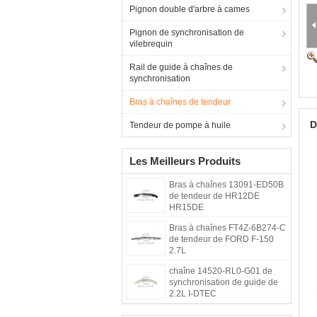
Pignon double d'arbre à cames
Pignon de synchronisation de
vilebrequin
Rail de guide à chaînes de
synchronisation
Bras à chaînes de tendeur
D
Tendeur de pompe à huile
Les Meilleurs Produits
Bras à chaînes 13091-ED50B
de tendeur de HR12DE
HR15DE
Bras à chaînes FT4Z-6B274-C
de tendeur de FORD F-150
2.7L
chaîne 14520-RL0-G01 de
synchronisation de guide de
2.2L I-DTEC