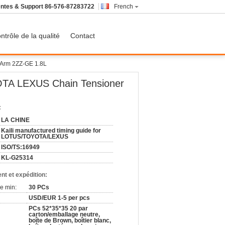
ntes & Support
86-576-87283722
French
ntrôle de la qualité
Contact
 Arm 2ZZ-GE 1.8L
OTA LEXUS Chain Tensioner
:
LA CHINE
Kaili manufactured timing guide for
LOTUS/TOYOTA/LEXUS
ISO/TS:16949
KL-G25314
nt et expédition:
e min:
30 PCs
USD/EUR 1-5 per pcs
PCs 52*35*35 20 par
carton/emballage neutre,
boîte de Brown, boîtier blanc,