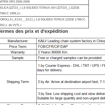
ATRIX XRS 2000-2006
ELICA (ZZT23_) 1,8 SOLIDES TOTAUX 16V (ZZT231_) 2ZZGE
796CC 1999,11-
OROLLA (_E12U_ _E12J_) 1,8 SOLIDES TOTAUX 2ZZGE 1796CC
002,1- de VVTL-i
ermes des prix et d'expédition