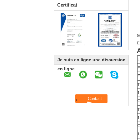
Certificat
G
E
A
Je suis en ligne une discussion
L
E
en ligne
E
T
1
C
T
1
C
1