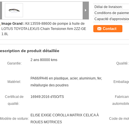
Délai de livraison:
Conditions de paieme
Capacité d'approvisi
Image Grand :
Kit 13559-88600 de pompe à huile de
Contact
LOTUS TOYOTA LEXUS Chain Tensioner Arm 2ZZ-GE
1.8L
escription de produit détaillée
2 ans 80000 kms
Garantie:
Qualité:
PA66/PA46 en plastique, acier, aluminium, fer,
Matériel:
Emballag
métallurgie des poudres
Certificat de
16949:2016 d'ISO/TS
Fabrican
qualité:
automobil
ELISE EXIGE COROLLA MATRIX CELICA À
Modèle de voiture:
Code de mot
ROUES MOTRICES