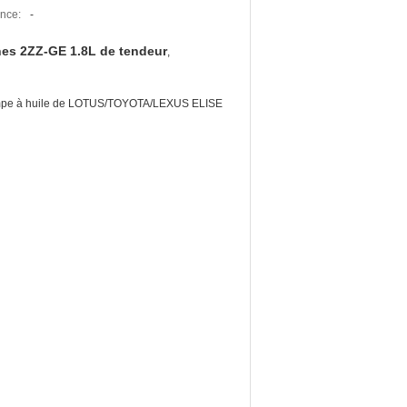
nce:
-
nes 2ZZ-GE 1.8L de tendeur
,
pompe à huile de LOTUS/TOYOTA/LEXUS ELISE