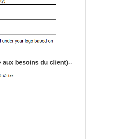
é aux besoins du client
)
--