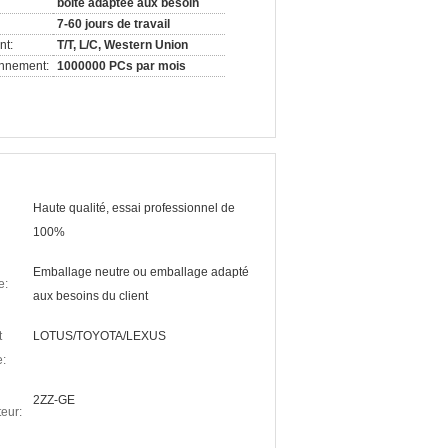
boîte adaptée aux besoin
7-60 jours de travail
nt:
T/T, L/C, Western Union
onnement:
1000000 PCs par mois
Haute qualité, essai professionnel de
100%
Emballage neutre ou emballage adapté
e:
aux besoins du client
t
LOTUS/TOYOTA/LEXUS
e:
2ZZ-GE
eur: