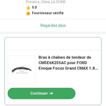
Province, China ,LA CHINE
5.0
Fournisseur vérifié
Regardez plus
Bras à chaînes de tendeur de
CM5E6K255AC pour FORD
Evoque Focus Grand CMAX 1.8L
2.0L 1997cc 16V TXDB XQDA
11-15
Continuer