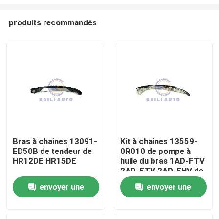
produits recommandés
Bras à chaînes 13091-
Kit à chaînes 13559-
ED50B de tendeur de
0R010 de pompe à
À la maison
HR12DE HR15DE
huile du bras 1AD-FTV
2AD-FTV 2AD-FHV de
tendeur de TOYOTA
Produits
envoyer une
envoyer une
IS-220D
demande
demande
Vidéos