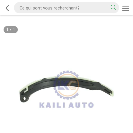
1
/
1