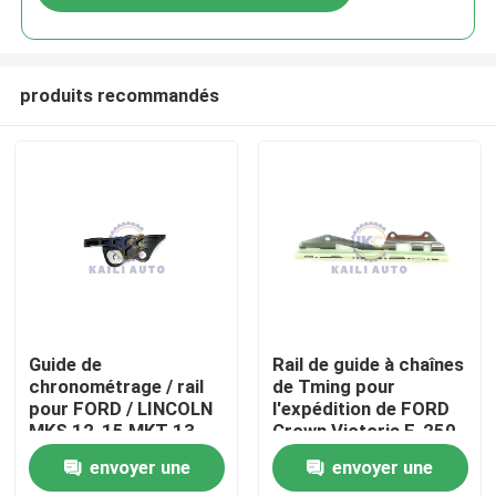
produits recommandés
À la maison
Guide de
Rail de guide à chaînes
chronométrage / rail
de Tming pour
pour FORD / LINCOLN
l'expédition de FORD
Produits
MKS 12-15 MKT 13-
Crown Victoria F-250
15 MKZ 11-12
F-150 4.6L 281Cu
envoyer une
envoyer une
Explorer MKS Flex
V8GAS SOHC
Vidéos