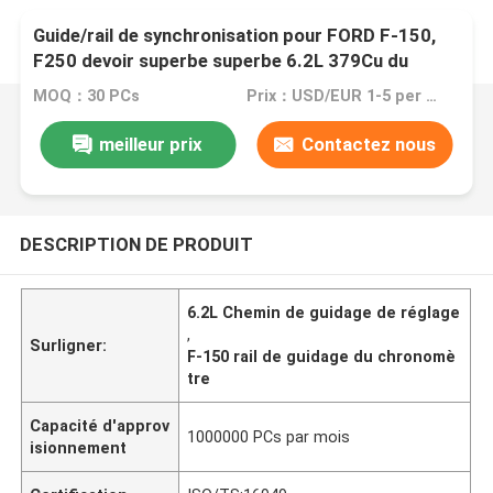
Guide/rail de synchronisation pour FORD F-150,
F250 devoir superbe superbe 6.2L 379Cu du
devoir F-350. In.V8 INTOXIQUENT le kit
MOQ：30 PCs
Prix：USD/EUR 1-5 per pcs
AL3Z6K255B de pompe à huile de SOHC
meilleur prix
Contactez nous
DESCRIPTION DE PRODUIT
6.2L Chemin de guidage de réglage
,
Surligner:
F-150 rail de guidage du chronomè
tre
Capacité d'approv
1000000 PCs par mois
isionnement