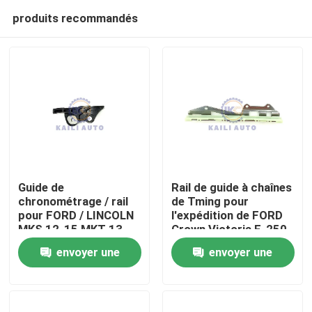
produits recommandés
Guide de
Rail de guide à chaînes
chronométrage / rail
de Tming pour
pour FORD / LINCOLN
l'expédition de FORD
À la maison
MKS 12-15 MKT 13-
Crown Victoria F-250
15 MKZ 11-12
F-150 4.6L 281Cu
envoyer une
envoyer une
Explorer MKS Flex
V8GAS SOHC
Produits
Intercepteur
F3AZ6K297A
demande
demande
BA5Z6K297B
BA5E6K297BA
Vidéos