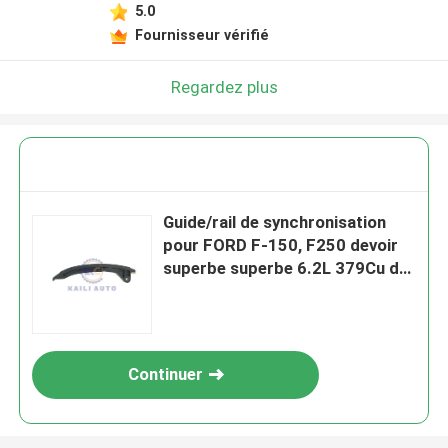
5.0
Fournisseur vérifié
Regardez plus
Guide/rail de synchronisation
pour FORD F-150, F250 devoir
superbe superbe 6.2L 379Cu du
devoir F-350. In.V8
INTOXIQUENT le kit
AL3Z6K255B de pompe à huile
de SOHC
Continuer