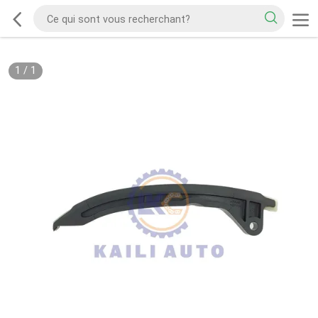
1
/
1