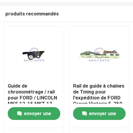
produits recommandés
Guide de
Rail de guide à chaînes
chronométrage / rail
de Tming pour
À la maison
pour FORD / LINCOLN
l'expédition de FORD
MKS 12-15 MKT 13-
Crown Victoria F-250
15 MKZ 11-12
F-150 4.6L 281Cu
Produits
envoyer une
envoyer une
Explorer MKS Flex
V8GAS SOHC
Intercepteur
F3AZ6K297A
demande
demande
BA5Z6K297B
Vidéos