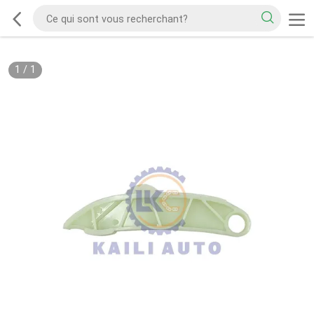
1
/
1