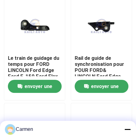
BA5E6K297BA
À propos de nous
Visite de l'usine
Contrôle de la qualité
Le train de guidage du
Rail de guide de
temps pour FORD
synchronisation pour
LINCOLN Ford Edge
POUR FORD&
Nous contacter
Ford F-150 Ford Flex
LINCOLN Ford Edge
3.5L 213Cu. en V6
Ford F-150 Ford Flex
envoyer une
envoyer une
GAS DOHC
3.5L 213Cu. In.V6
Nouvelles
AT4Z6B274A
INTOXIQUENT DOHC
demande
demande
AT4Z6K297B
Demandez un devis
Carmen
Kit à chaînes de synchronisation