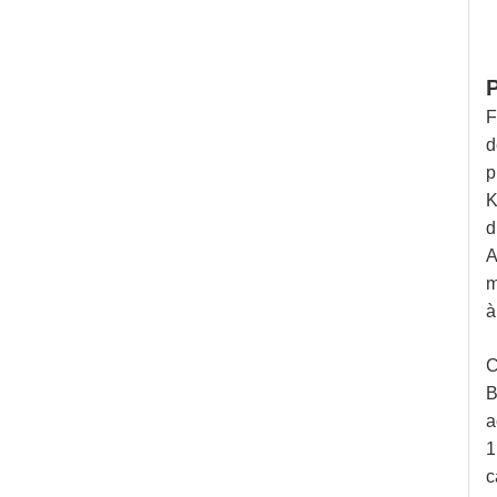
P
F
d
p
K
d
A
m
à
C
B
a
1
c