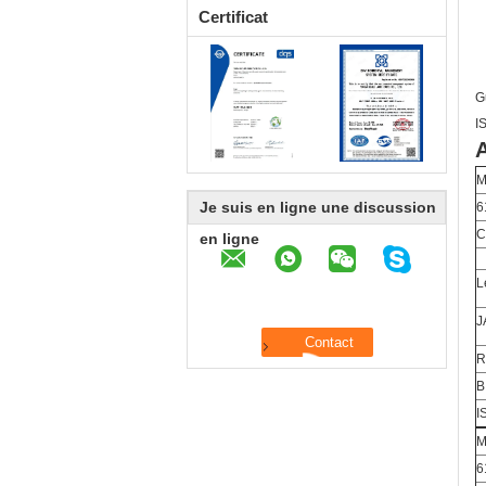
Certificat
G
I
A
M
Je suis en ligne une discussion
6
C
en ligne
L
J
R
B
I
M
6