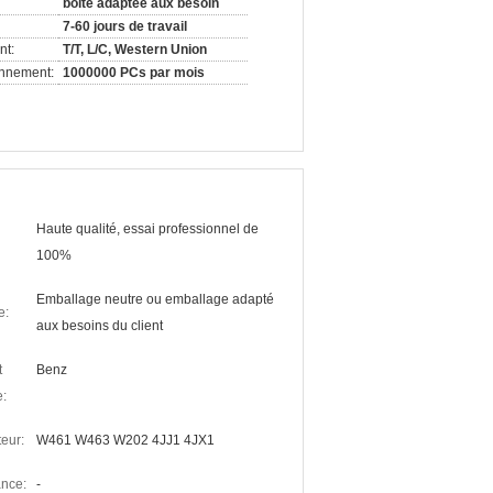
boîte adaptée aux besoin
7-60 jours de travail
nt:
T/T, L/C, Western Union
onnement:
1000000 PCs par mois
Haute qualité, essai professionnel de
100%
Emballage neutre ou emballage adapté
e:
aux besoins du client
t
Benz
e:
eur:
W461 W463 W202 4JJ1 4JX1
nce:
-