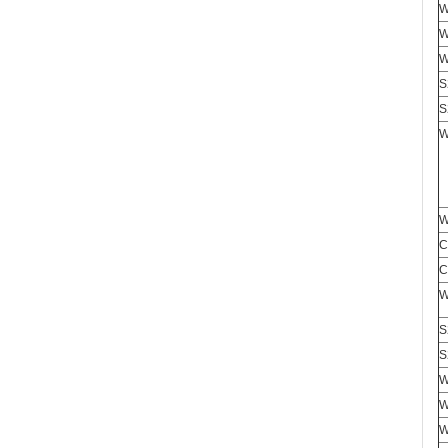
W
W
W
S
S
W
W
C
C
W
S
S
W
W
W