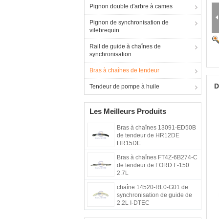
Pignon double d'arbre à cames
Pignon de synchronisation de
vilebrequin
Rail de guide à chaînes de
synchronisation
Bras à chaînes de tendeur
D
Tendeur de pompe à huile
Les Meilleurs Produits
Bras à chaînes 13091-ED50B
de tendeur de HR12DE
HR15DE
Bras à chaînes FT4Z-6B274-C
de tendeur de FORD F-150
2.7L
chaîne 14520-RL0-G01 de
synchronisation de guide de
2.2L I-DTEC