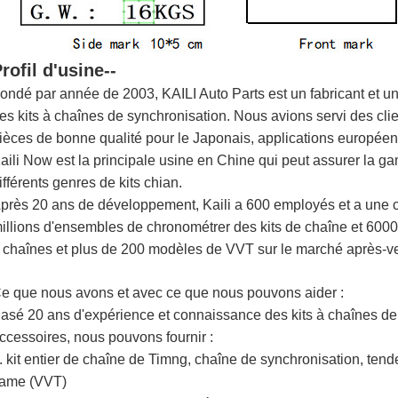
rofil d'usine--
ondé par année de 2003, KAILI Auto Parts est un fabricant et u
es kits à chaînes de synchronisation. Nous avions servi des cli
ièces de bonne qualité pour le Japonais, applications européen
aili Now est la principale usine en Chine qui peut assurer la g
ifférents genres de kits chian.
près 20 ans de développement, Kaili a 600 employés et a une c
illions d'ensembles de chronométrer des kits de chaîne et 60000
 chaînes et plus de 200 modèles de VVT sur le marché après-v
e que nous avons et avec ce que nous pouvons aider :
asé 20 ans d'expérience et connaissance des kits à chaînes de
ccessoires, nous pouvons fournir :
. kit entier de chaîne de Timng, chaîne de synchronisation, tend
ame (VVT)