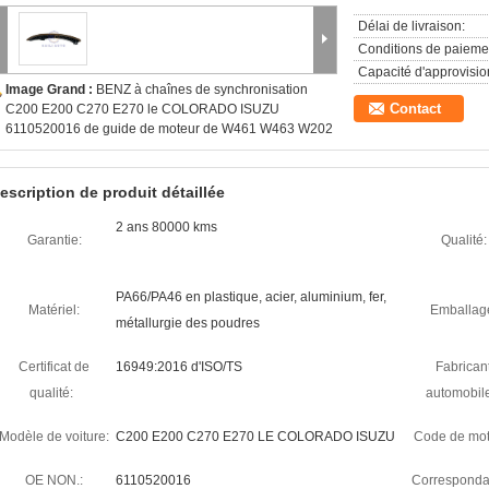
Délai de livraison:
Conditions de paieme
Capacité d'approvisi
Image Grand :
BENZ à chaînes de synchronisation
Contact
C200 E200 C270 E270 le COLORADO ISUZU
6110520016 de guide de moteur de W461 W463 W202
escription de produit détaillée
2 ans 80000 kms
Garantie:
Qualité:
PA66/PA46 en plastique, acier, aluminium, fer,
Matériel:
Emballag
métallurgie des poudres
Certificat de
16949:2016 d'ISO/TS
Fabrican
qualité:
automobil
Modèle de voiture:
C200 E200 C270 E270 LE COLORADO ISUZU
Code de mot
OE NON.:
6110520016
Corresponda