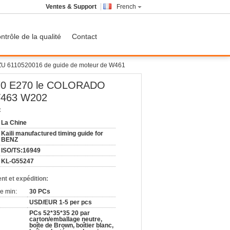
Ventes & Support
French
ntrôle de la qualité
Contact
ZU 6110520016 de guide de moteur de W461
270 E270 le COLORADO
W463 W202
:
La Chine
Kaili manufactured timing guide for
BENZ
ISO/TS:16949
KL-G55247
nt et expédition:
e min:
30 PCs
USD/EUR 1-5 per pcs
PCs 52*35*35 20 par
carton/emballage neutre,
boîte de Brown, boîtier blanc,