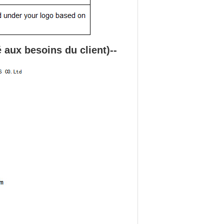
é aux besoins du client
)
--