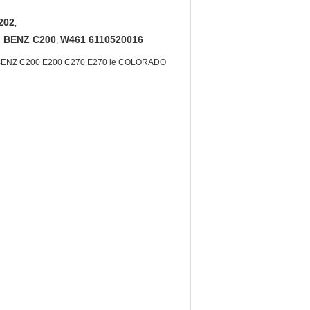
202
,
u BENZ C200
W461 6110520016
,
 du BENZ C200 E200 C270 E270 le COLORADO