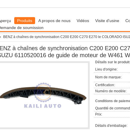
Aperçu
Produits
A propos de nous
Vidéos
Visite d'usine
Co
Demande de soumission
BENZ à chaînes de synchronisation C200 E200 C270 E270 le COLORADO ISU
ENZ à chaînes de synchronisation C200 E200 C
SUZU 6110520016 de guide de moteur de W461 
Détails sur le produit
Lieu d'origine:
Nom de marque:
Certification:
Numéro de modèle:
Conditions de paieme
Quantité de command
Prix:
Détails d'emballage: