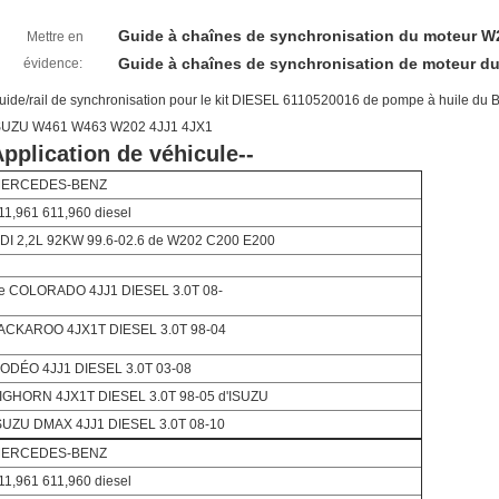
Guide à chaînes de synchronisation du moteur W
Mettre en
Guide à chaînes de synchronisation de moteur d
évidence:
uide/rail de synchronisation pour le kit DIESEL 6110520016 de pompe à huile
SUZU W461 W463 W202 4JJ1 4JX1
pplication de véhicule--
ERCEDES-BENZ
11,961 611,960 diesel
DI 2,2L 92KW 99.6-02.6 de W202 C200 E200
e COLORADO 4JJ1 DIESEL 3.0T 08-
ACKAROO 4JX1T DIESEL 3.0T 98-04
ODÉO 4JJ1 DIESEL 3.0T 03-08
IGHORN 4JX1T DIESEL 3.0T 98-05 d'ISUZU
SUZU DMAX 4JJ1 DIESEL 3.0T 08-10
ERCEDES-BENZ
11,961 611,960 diesel