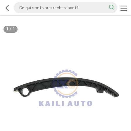
1
/
1