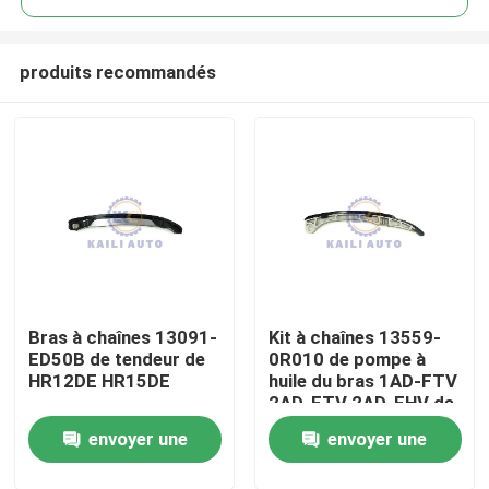
produits recommandés
Bras à chaînes 13091-
Kit à chaînes 13559-
À la maison
ED50B de tendeur de
0R010 de pompe à
HR12DE HR15DE
huile du bras 1AD-FTV
2AD-FTV 2AD-FHV de
Produits
tendeur de TOYOTA
envoyer une
envoyer une
IS-220D
Vidéos
demande
demande