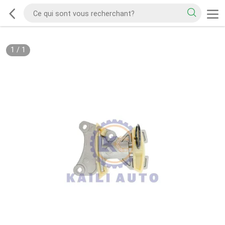
1
/
1