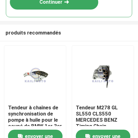
Continuer
produits recommandés
À la maison
Tendeur à chaînes de
Tendeur M278 GL
synchronisation de
SL550 CLS550
Produits
pompe à huile pour le
MERCEDES BENZ
coupé de BMW 1er 3er
Timing Chain
voyageant
Tensioner de la pompe
envoyer une
envoyer une
Vidéos