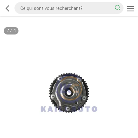
2
/
4