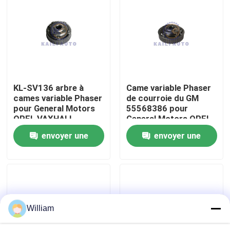
À propos de nous
Visite de l'usine
KL-SV136 arbre à
Came variable Phaser
Contrôle de la qualité
cames variable Phaser
de courroie du GM
pour General Motors
55568386 pour
OPEL VAXHALL
General Motors OPEL
Nous contacter
CRUZE 55567048
VAXHALL
envoyer une
envoyer une
demande
demande
Nouvelles
Demandez un devis
William
Kit à chaînes de synchronisation