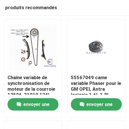
produits recommandés
Chaîne variable de
55567049 came
synchronisation de
variable Phaser pour le
moteur de la courroie
GM OPEL Astra
À la maison
13506-21010 124L
Insignia 1.6L 1.8L
13540-21010 de
envoyer une
envoyer une
TOYOTA COROLLA
Produits
demande
demande
Vidéos