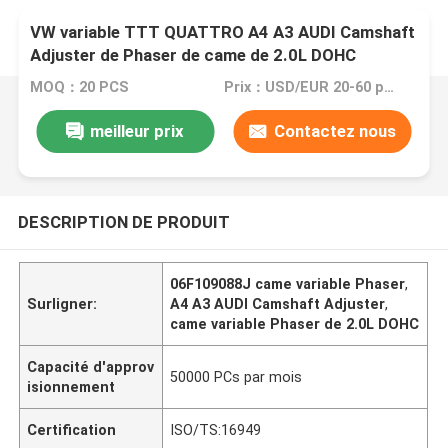
VW variable TTT QUATTRO A4 A3 AUDI Camshaft
Adjuster de Phaser de came de 2.0L DOHC
06F109088J
MOQ：20 PCS
Prix：USD/EUR 20-60 per pcs
meilleur prix
Contactez nous
DESCRIPTION DE PRODUIT
06F109088J came variable Phaser
,
Surligner:
A4 A3 AUDI Camshaft Adjuster
,
came variable Phaser de 2.0L DOHC
Capacité d'approv
50000 PCs par mois
isionnement
Certification
ISO/TS:16949