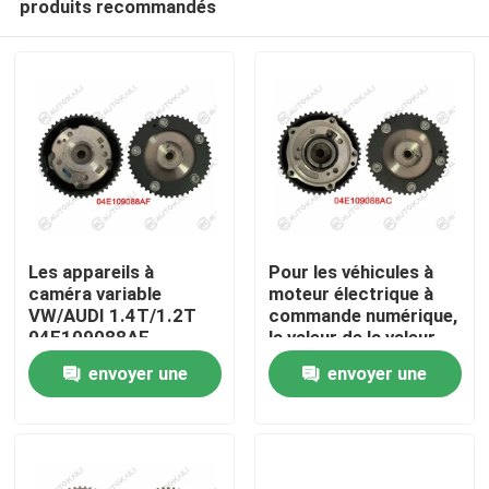
produits recommandés
Les appareils à
Pour les véhicules à
caméra variable
moteur électrique à
VW/AUDI 1.4T/1.2T
commande numérique,
04E109088AF
la valeur de la valeur
À la maison
de la commande
envoyer une
envoyer une
numérique à
commande numérique
Produits
demande
demande
est la valeur de la
commande numérique.
Vidéos